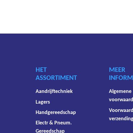
HET
MEER
ASSORTIMENT
INFORM
Aandrijftechniek
Algemene
voorwaar
Lagers
Voorwaar
Handgereedschap
verzending
Electr & Pneum.
Gereedschap