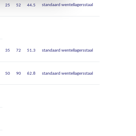
standaard wentellagersstaal
25
52
44.5
35
72
51.3
standaard wentellagersstaal
50
90
62.8
standaard wentellagersstaal