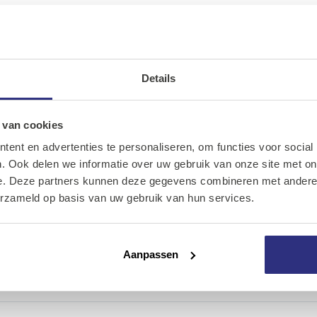
d
elnr.
EAN
Aantal
Prijs
Prijs per
Levertijd
Details
Ons assortiment
GEZ300ES-000
0
Inloggen
Onze merken
 van cookies
ent en advertenties te personaliseren, om functies voor social
Onze diensten
. Ook delen we informatie over uw gebruik van onze site met on
GE12PW-00000
0
Inloggen
e. Deze partners kunnen deze gegevens combineren met andere i
Over Kalkhuis
erzameld op basis van uw gebruik van hun services.
GE25SW-00000
0
Inloggen
Contact
Aanpassen
GE16LO000000
0
Inloggen