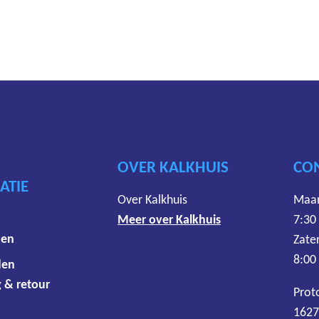
OVER KALKHUIS
CO
ATIE
Over Kalkhuis
Maan
Meer over Kalkhuis
7:30
den
Zate
8:00
den
 & retour
Prot
1627