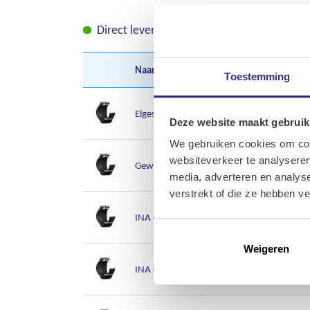
Direct leverbaar
Leverbaar in korte tij
Naam
A-Z
Artik
Toestemming
Elges Gewrichtslager GEZ300 ES
00I-
Deze website maakt gebruik
We gebruiken cookies om cont
websiteverkeer te analyseren
Gewrichts lager GE 12 PW
00I-
media, adverteren en analys
verstrekt of die ze hebben v
INA GE 25 SW gewrichtlager
00I-
Weigeren
INA GE16-LO gewrichtslager
00I-