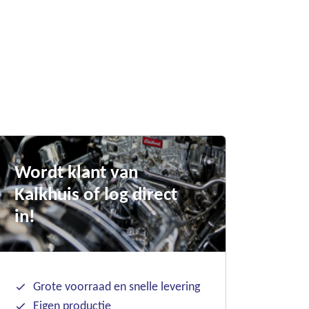
Wordt klant van
Kalkhuis of log direct
in!
Grote voorraad en snelle levering
Eigen productie