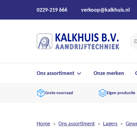
0229-219 666
verkoop@kalkhuis.nl
Ons assortiment
Onze merken
Grote voorraad
Eigen productie
Home
Ons assortiment
Lagers
Gewr