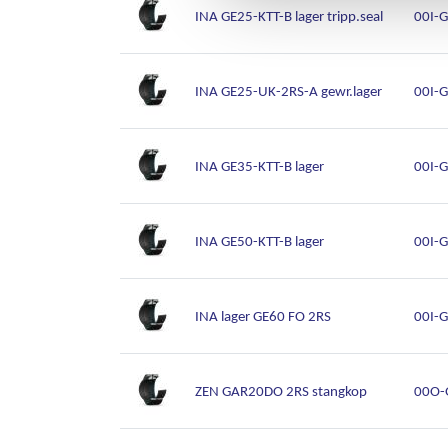
INA GE25-KTT-B lager tripp.seal
00I-
INA GE25-UK-2RS-A gewr.lager
00I-
INA GE35-KTT-B lager
00I-
INA GE50-KTT-B lager
00I-
INA lager GE60 FO 2RS
00I-
ZEN GAR20DO 2RS stangkop
00O-