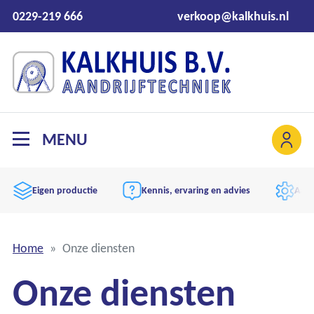
0229-219 666
verkoop@kalkhuis.nl
MENU
Eigen productie
Kennis, ervaring en advies
Aand
Home
Onze diensten
Onze diensten