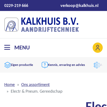
0229-219 666
verkoop@kalkhuis.nl
MENU
Eigen productie
Kennis, ervaring en advies
Aand
Home
Ons assortiment
Electr & Pneum. Gereedschap
Elec