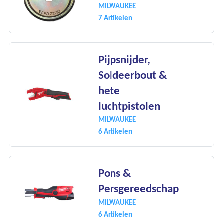
Onze merken
MILWAUKEE
7 Artikelen
Onze diensten
Over Kalkhuis
Pijpsnijder,
Soldeerbout &
Contact
hete
luchtpistolen
MILWAUKEE
6 Artikelen
Pons &
Persgereedschap
MILWAUKEE
6 Artikelen