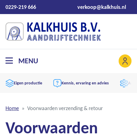
0229-219 666
verkoop@kalkhuis.nl
MENU
Eigen productie
Kennis, ervaring en advies
Aand
Home
Voorwaarden verzending & retour
Voorwaarden