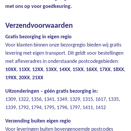
met ons op voor goedkeuring.
Verzendvoorwaarden
Gratis bezorging in eigen regio
Voor klanten binnen onze bezorgregio bieden wij gratis
levering met eigen transport. Dit geldt voor bestellingen
met afleveradres in onderstaande postcodegebieden:
Ons assortiment
10XX
,
11XX
,
12XX
,
13XX
,
14XX
,
15XX
,
16XX
,
17XX
,
18XX
,
Onze merken
19XX
,
20XX
,
21XX
Onze diensten
Uitzonderingen – géén gratis bezorging in:
1309, 1322, 1356, 1341, 1349, 1329, 1315, 1617, 1335,
Over Kalkhuis
1339, 1792, 1794, 1795, 1796, 1797, 1411, 1412
Contact
Verzending buiten eigen regio
Voor leveringen buiten bovengenoemde postcodes