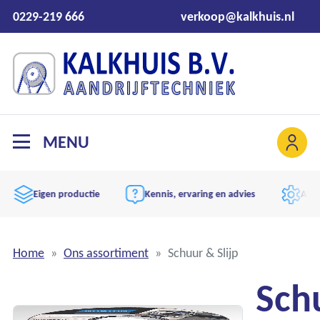
0229-219 666
verkoop@kalkhuis.nl
MENU
Eigen productie
Kennis, ervaring en advies
Aand
…
Home
Ons assortiment
Schuur & Slijp
Sch