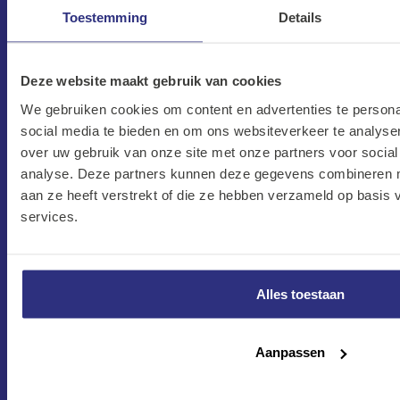
Toestemming
Details
Deze website maakt gebruik van cookies
CONTACT
We gebruiken cookies om content en advertenties te persona
social media te bieden en om ons websiteverkeer te analyse
Maandag–Vrijdag
over uw gebruik van onze site met onze partners voor social
7:30 –17:00
analyse. Deze partners kunnen deze gegevens combineren me
Zaterdag
aan ze heeft verstrekt of die ze hebben verzameld op basis
8:00 –13:00
services.
Protonweg 20
1627 LD Hoorn
Alles toestaan
Nederland
verkoop@kalkhuis.nl
Aanpassen
0229-219 666