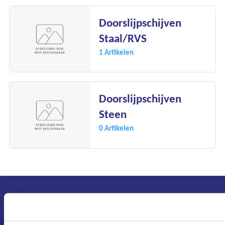
Onze diensten
Doorslijpschijven
Over Kalkhuis
Staal/RVS
1 Artikelen
Contact
Doorslijpschijven
Steen
0 Artikelen