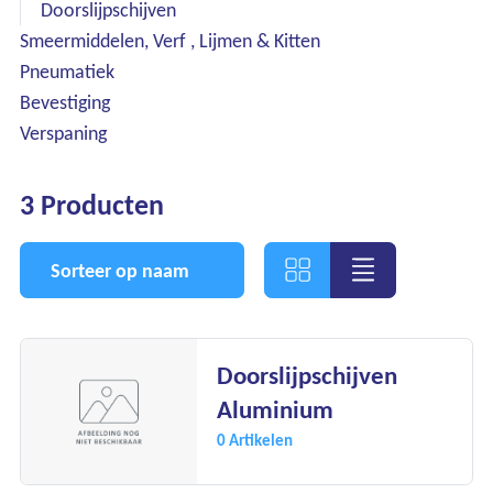
Doorslijpschijven
Smeermiddelen, Verf , Lijmen & Kitten
Pneumatiek
Bevestiging
Verspaning
3 Producten
Sorteer op naam
Doorslijpschijven
Ons assortiment
Aluminium
0 Artikelen
Onze merken