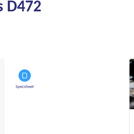
s D472
Specsheet