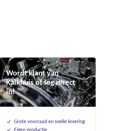
Wordt klant van
Kalkhuis of log direct
in!
Grote voorraad en snelle levering
Eigen productie