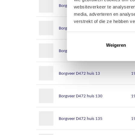
Borgveer D472 huis 12
1
websiteverkeer te analyseren
media, adverteren en analys
verstrekt of die ze hebben v
Borgveer D472 huis 120
1
Weigeren
Borgveer D472 huis 125
1
Borgveer D472 huis 13
1
Borgveer D472 huis 130
1
Borgveer D472 huis 135
1