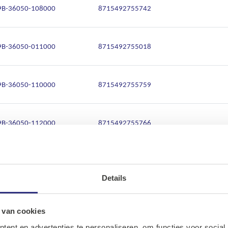
9B-36050-108000
8715492755742
9B-36050-011000
8715492755018
9B-36050-110000
8715492755759
9B-36050-112000
8715492755766
9B-36050-115000
8715492755773
Details
Ons assortiment
9B-36050-117000
8715492755780
Onze merken
 van cookies
ent en advertenties te personaliseren, om functies voor social