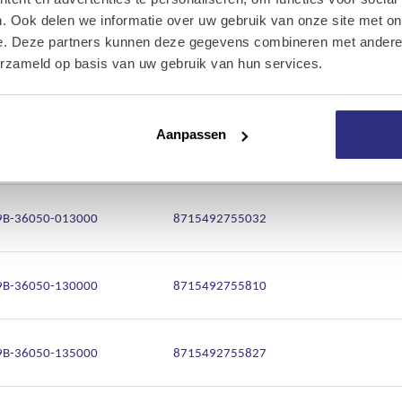
Onze diensten
9B-36050-012000
8715492755025
. Ook delen we informatie over uw gebruik van onze site met on
e. Deze partners kunnen deze gegevens combineren met andere i
Over Kalkhuis
erzameld op basis van uw gebruik van hun services.
9B-36050-120000
8715492755797
Contact
Aanpassen
9B-36050-125000
8715492755803
9B-36050-013000
8715492755032
9B-36050-130000
8715492755810
9B-36050-135000
8715492755827