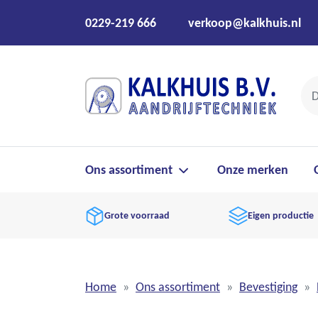
0229-219 666
verkoop@kalkhuis.nl
Ons assortiment
Onze merken
Grote voorraad
Eigen productie
Home
Ons assortiment
Bevestiging