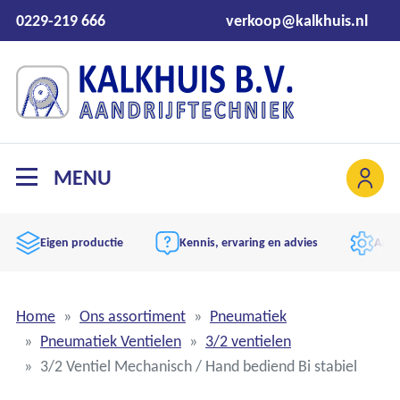
0229-219 666
verkoop@kalkhuis.nl
MENU
Eigen productie
Kennis, ervaring en advies
Aand
Home
Ons assortiment
Pneumatiek
Pneumatiek Ventielen
3/2 ventielen
3/2 Ventiel Mechanisch / Hand bediend Bi stabiel