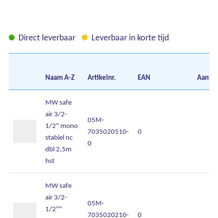
Direct leverbaar
Leverbaar in korte tijd
Naam
A-Z
Artikelnr.
EAN
Aantal
MW safe
air 3/2-
05M-
1/2'' mono
7035020510-
0
stabiel nc
0
dbl 2,5m
hst
MW safe
air 3/2-
05M-
1/2""
7035020210-
0