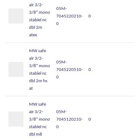
air 3/2-
05M-
Onze diensten
3/8'' mono
7045220210-
0
stabiel nc
0
Over Kalkhuis
dbl 2m
atex
Contact
MW safe
air 3/2-
05M-
3/8'' mono
7045220510-
0
stabiel nc
0
dbl 2m hs
at
MW safe
air 3/2-
05M-
3/8'' mono
7045120210-
0
stabiel nc
0
dbl m8