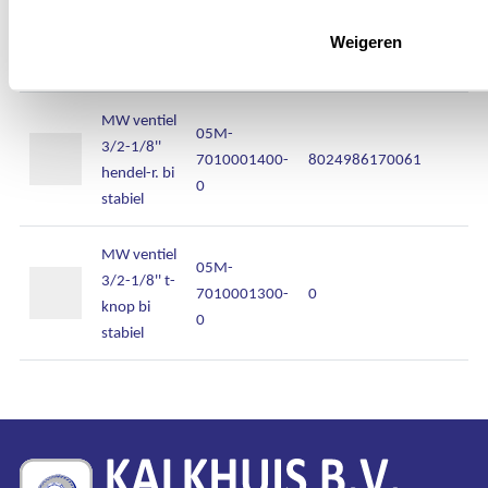
3/2-1/8''
7010000200-
0
hendel 90
Weigeren
0
bi stabiel
MW ventiel
05M-
3/2-1/8''
7010001400-
8024986170061
hendel-r. bi
0
stabiel
MW ventiel
05M-
3/2-1/8'' t-
7010001300-
0
knop bi
0
stabiel