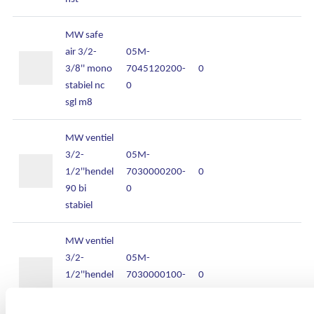
MW safe
air 3/2-
05M-
3/8'' mono
7045120200-
0
stabiel nc
0
sgl m8
MW ventiel
3/2-
05M-
1/2''hendel
7030000200-
0
90 bi
0
stabiel
MW ventiel
3/2-
05M-
1/2''hendel
7030000100-
0
90 mono
0
stabiel nc