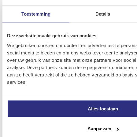
MW ventiel
Toestemming
Details
05M-
3/2-1/4''
7020000200-
0
hendel 90
0
bi stabiel
Deze website maakt gebruik van cookies
We gebruiken cookies om content en advertenties te persona
MW ventiel
social media te bieden en om ons websiteverkeer te analyse
3/2-1/4''
05M-
over uw gebruik van onze site met onze partners voor social
hendel 90
7020000100-
0
analyse. Deze partners kunnen deze gegevens combineren me
mono
0
aan ze heeft verstrekt of die ze hebben verzameld op basis
stabiel nc
services.
MW ventiel
05M-
3/2-1/4''
7020001400-
0
Alles toestaan
hendel-r. bi
0
stabiel
Aanpassen
MW ventiel
05M-