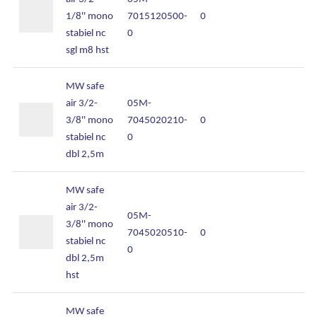
1/8'' mono
7015120500-
0
stabiel nc
0
sgl m8 hst
MW safe
air 3/2-
05M-
3/8'' mono
7045020210-
0
stabiel nc
0
dbl 2,5m
MW safe
air 3/2-
05M-
3/8'' mono
7045020510-
0
stabiel nc
0
dbl 2,5m
Ons assortiment
hst
Onze merken
MW safe