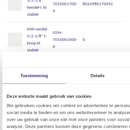
5/2-1/8''
7010001700-
8024986170092
hendel-r. bi
0
stabiel
MW ventiel
05M-
5/2-1/8'' t-
7010001600-
0
knop bi
0
stabiel
MW ventiel
5/2-1/8''
05M-
Toestemming
Details
tbv
7010001902-
0
paneelknop
0
p-ret.
Deze website maakt gebruik van cookies
We gebruiken cookies om content en advertenties te persona
MW ventiel
05M-
social media te bieden en om ons websiteverkeer te analyse
on base
7011021200-
0
over uw gebruik van onze site met onze partners voor social
5/2-1/8''
0
analyse. Deze partners kunnen deze gegevens combineren me
el.bi stabiel