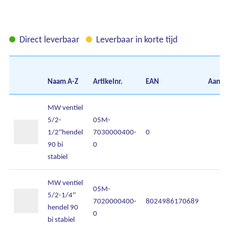
Direct leverbaar
Leverbaar in korte tijd
Naam
A-Z
Artikelnr.
EAN
Aantal
MW ventiel
Ons assortiment
5/2-
05M-
1/2''hendel
7030000400-
0
Onze merken
90 bi
0
stabiel
Onze diensten
MW ventiel
Over Kalkhuis
05M-
5/2-1/4''
7020000400-
8024986170689
hendel 90
0
Contact
bi stabiel