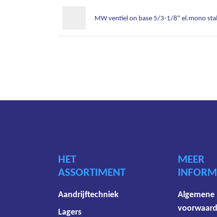
MW ventiel on base 5/3-1/8'' el.mono stab
HET
MEER
ASSORTIMENT
INFORM
Aandrijftechniek
Algemene
voorwaar
Lagers