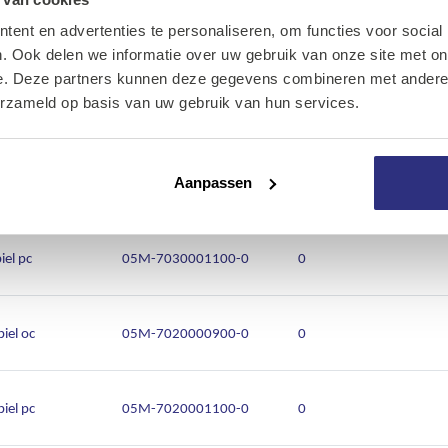
ent en advertenties te personaliseren, om functies voor social
m12
05M-7055022100-0
0
Onze diensten
. Ook delen we informatie over uw gebruik van onze site met on
e. Deze partners kunnen deze gegevens combineren met andere i
Over Kalkhuis
erzameld op basis van uw gebruik van hun services.
el cc
05M-7030001000-0
0
Contact
iel oc
05M-7030000900-0
0
Aanpassen
iel pc
05M-7030001100-0
0
iel oc
05M-7020000900-0
0
iel pc
05M-7020001100-0
0