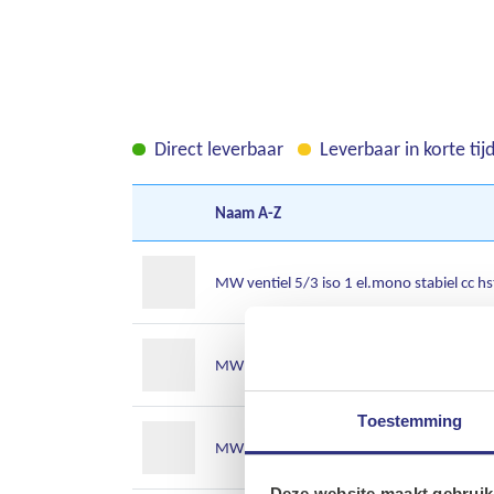
Direct leverbaar
Leverbaar in korte tij
Naam
A-Z
MW ventiel 5/3 iso 1 el.mono stabiel cc hst
MW ventiel 5/3 iso 1 el.mono stabiel cc inl
Toestemming
MW ventiel 5/3 iso 1 el.mono stabiel oc in
Deze website maakt gebruik