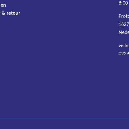
8:00
den
 & retour
Prot
1627
Nede
verk
0229
Algemene voorwaarden
Disclaimer
Privacy
Cookies