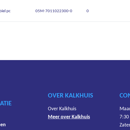
iel pc
05M-7011022300-0
0
OVER KALKHUIS
CO
ATIE
Over Kalkhuis
Maan
Meer over Kalkhuis
7:30
den
Zate