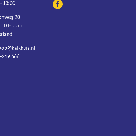
 –13:00
onweg 20
 LD Hoorn
rland
oop@kalkhuis.nl
-219 666