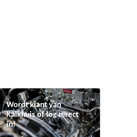
Wordt klant van
Kalkhuis of log direct
in!