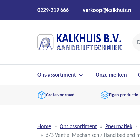
0229-219 666
verkoop@kalkhuis.nl
Ons assortiment
Onze merken
Grote voorraad
Eigen productie
Home
Ons assortiment
Pneumatiek
5/3 Ventiel Mechanisch / Hand bediend 