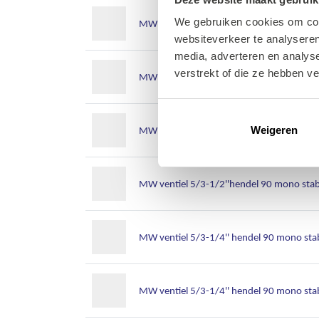
We gebruiken cookies om cont
MW ventiel 5/3 iso 2 el.mono stabiel cc 
websiteverkeer te analyseren
media, adverteren en analys
verstrekt of die ze hebben v
MW ventiel 5/3-1/2''hendel 90 mono stabi
MW ventiel 5/3-1/2''hendel 90 mono stab
Weigeren
MW ventiel 5/3-1/2''hendel 90 mono stab
MW ventiel 5/3-1/4'' hendel 90 mono stab
MW ventiel 5/3-1/4'' hendel 90 mono stab