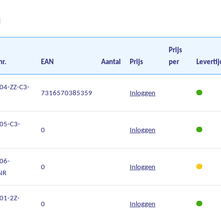
d
Prijs
nr.
EAN
Aantal
Prijs
per
Levertij
04-ZZ-C3-
7316570385359
Inloggen
05-C3-
0
Inloggen
06-
0
Inloggen
NR
01-2Z-
0
Inloggen