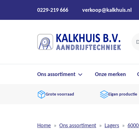
0229-219 666
verkoop@kalkhuis.nl
Ons assortiment
Onze merken
Grote voorraad
Eigen productie
Home
Ons assortiment
Lagers
6000