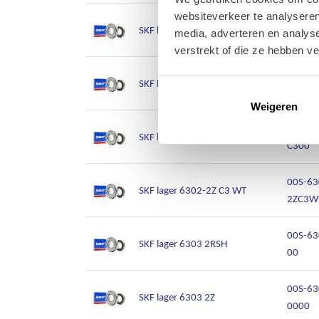
websiteverkeer te analyseren
00S-63
SKF lager 6302 2RSH
media, adverteren en analys
00
verstrekt of die ze hebben v
00S-63
SKF lager 6302 2Z
0000
Weigeren
00S-63
SKF lager 6302 2Z/C3
C300
00S-63
SKF lager 6302-2Z C3 WT
2ZC3W
00S-63
SKF lager 6303 2RSH
00
00S-63
SKF lager 6303 2Z
0000