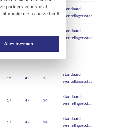
ze partners voor social
standaard
15
42
13
nformatie die u aan ze heeft
wentellagersstaal
standaard
15
42
13
wentellagersstaal
Alles toestaan
standaard
15
42
13
wentellagersstaal
standaard
17
47
14
wentellagersstaal
standaard
17
47
14
wentellagersstaal