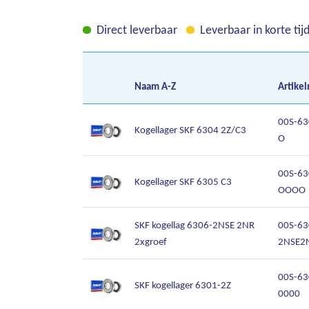
Direct leverbaar
Leverbaar in korte tij
Naam
A-Z
Artikel
00S-63
Kogellager SKF 6304 2Z/C3
O
00S-63
Kogellager SKF 6305 C3
OOOO
SKF kogellag 6306-2NSE 2NR
00S-63
2xgroef
2NSE2
00S-63
SKF kogellager 6301-2Z
0000