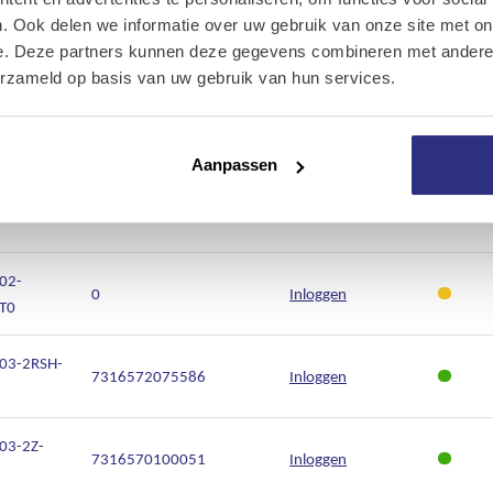
Onze diensten
. Ook delen we informatie over uw gebruik van onze site met on
02-2RSH-
7316572025840
Inloggen
e. Deze partners kunnen deze gegevens combineren met andere i
Over Kalkhuis
erzameld op basis van uw gebruik van hun services.
02-2Z-
Contact
7316577758804
Inloggen
Aanpassen
02-2Z-
0
Inloggen
02-
0
Inloggen
T0
03-2RSH-
7316572075586
Inloggen
03-2Z-
7316570100051
Inloggen