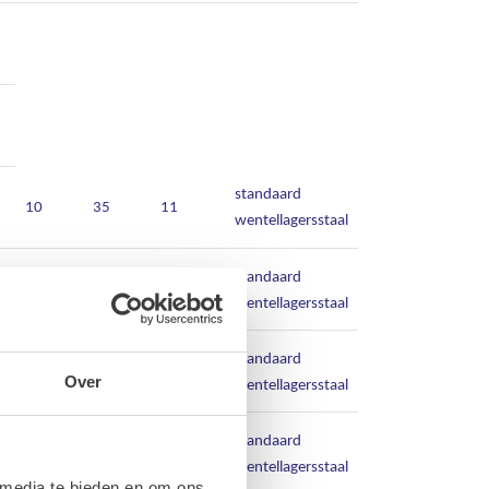
standaard
10
35
11
wentellagersstaal
standaard
10
35
11
wentellagersstaal
standaard
10
35
11
Over
wentellagersstaal
standaard
12
37
12
wentellagersstaal
 media te bieden en om ons