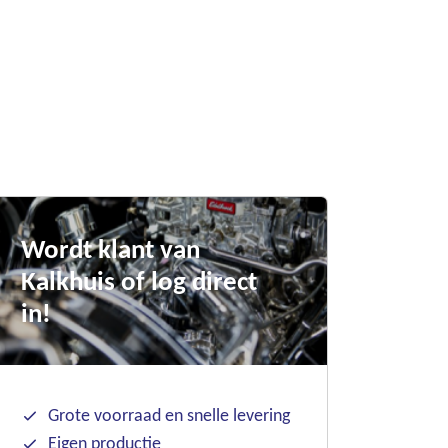
Wordt klant van
Kalkhuis of log direct
in!
Grote voorraad en snelle levering
Eigen productie