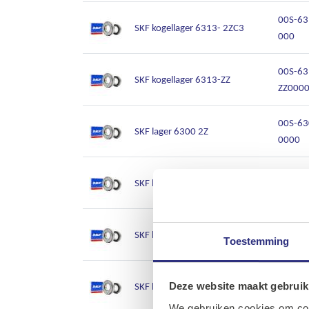
00S-63
SKF kogellager 6313- 2ZC3
000
00S-63
SKF kogellager 6313-ZZ
ZZ000
00S-63
SKF lager 6300 2Z
0000
00S-63
SKF lager 6300-2RSH
00
00S-63
SKF lager 6300/C3 (10x35x11)
Toestemming
00000
00S-63
SKF lager 6301 2RSH
Deze website maakt gebruik
00
We gebruiken cookies om cont