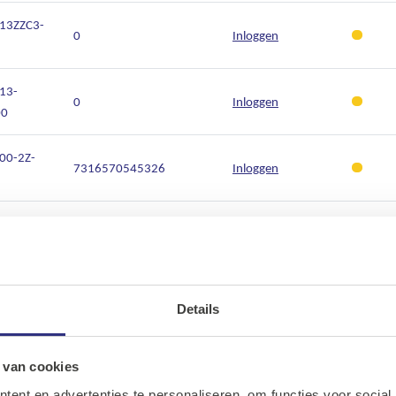
13ZZC3-
0
Inloggen
13-
0
Inloggen
00
00-2Z-
7316570545326
Inloggen
00-2RSH-
7316571821122
Inloggen
00-
7316571370231
Inloggen
Details
00
Ons assortiment
01-2RSH-
Onze merken
7316571821276
Inloggen
 van cookies
ent en advertenties te personaliseren, om functies voor social