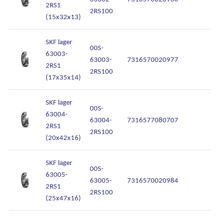
2RS1
2RS100
Contact
(15x32x13)
SKF lager
00S-
63003-
63003-
7316570020977
I
2RS1
2RS100
(17x35x14)
SKF lager
00S-
63004-
63004-
7316577080707
I
2RS1
2RS100
(20x42x16)
SKF lager
00S-
63005-
63005-
7316570020984
I
2RS1
2RS100
(25x47x16)