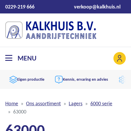
0229-219 666
verkoop@kalkhuis.nl
MENU
Eigen productie
Kennis, ervaring en advies
Aand
Home
Ons assortiment
Lagers
6000 serie
63000
63000