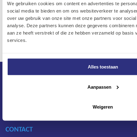
We gebruiken cookies om content en advertenties te persona
social media te bieden en om ons websiteverkeer te analyse
SKF lager
over uw gebruik van onze site met onze partners voor social
00S-
63010-
analyse. Deze partners kunnen deze gegevens combineren me
63010-
7316577093882
I
2RS1
aan ze heeft verstrekt of die ze hebben verzameld op basis
2RS100
(50x80x23)
services.
Alles toestaan
Aanpassen
Weigeren
CONTACT