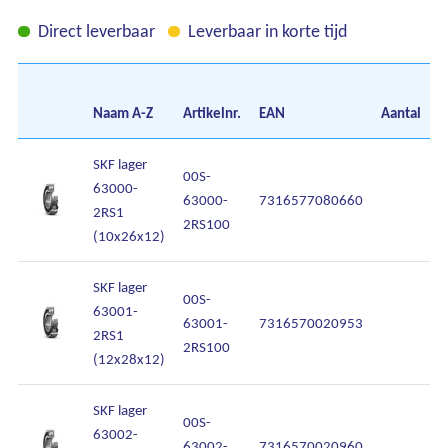
Direct leverbaar
Leverbaar in korte tijd
Naam
A-Z
Artikelnr.
EAN
Aantal
P
SKF lager
00S-
63000-
63000-
7316577080660
I
2RS1
2RS100
(10x26x12)
Ons assortiment
SKF lager
00S-
63001-
63001-
7316570020953
I
Onze merken
2RS1
2RS100
(12x28x12)
Onze diensten
SKF lager
00S-
Over Kalkhuis
63002-
63002-
7316570020960
I