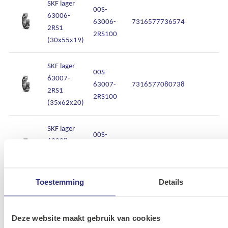
SKF lager
00S-
63006-
63006-
7316577736574
I
2RS1
2RS100
(30x55x19)
SKF lager
00S-
63007-
63007-
7316577080738
I
2RS1
2RS100
(35x62x20)
SKF lager
00S-
63008-
63008-
7316576678554
I
2RS1
2RS100
(40x68x21)
Toestemming
Details
SKF lager
00S-
63009-
63009-
7316577080752
I
2RS1
Deze website maakt gebruik van cookies
2RS100
(45x75x23)