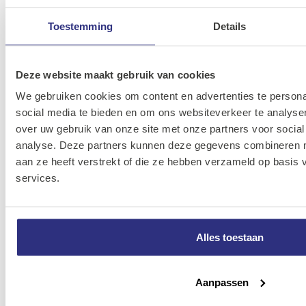
06K-
krimptang 0.25-2.5
40037730355
9761145A-000
Toestemming
Details
norm.
Knipex 97 61 145 F
Deze website maakt gebruik van cookies
06K-9761145F-
krimptang 0.25-2.5
40037730439
000
We gebruiken cookies om content en advertenties te persona
97
social media te bieden en om ons websiteverkeer te analyse
over uw gebruik van onze site met onze partners voor social
Knipex 97 71 180
06K-
analyse. Deze partners kunnen deze gegevens combineren me
mech.aderhulstang
40037730406
977118000000
aan ze heeft verstrekt of die ze hebben verzameld op basis
-16mm 97
services.
Knipex 97 72 180
06K-
aderhulstang tot
40037730601
977218000000
16mm2 knst
Alles toestaan
Knipex 97 78 180
06K-
Aanpassen
Adereindhulstang
40037730720
140320175-00
180mm VDE