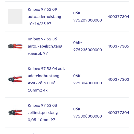
Knipex 97 52 09
06K-
auto.aderhulstang
40037730440
975209000000
10/16/25 97
Knipex 97 52 36
06K-
auto.kabelsch.tang
40037730525
975236000000
v.geïsol. 97
Knipex 97 53 04 aut.
adereindhulstang
06K-
40037730302
AWG 28-5 0.08-
975304000000
10mm2 4k
Knipex 97 53 08
06K-
zelfinst.perstang
40037730401
975308000000
0,08-10mm 97