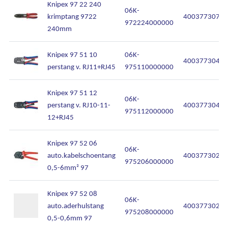
Knipex 97 22 240
06K-
krimptang 9722
40037730707
972224000000
240mm
Knipex 97 51 10
06K-
40037730431
perstang v. RJ11+RJ45
975110000000
Knipex 97 51 12
06K-
perstang v. RJ10-11-
40037730444
975112000000
Ons assortiment
12+RJ45
Onze merken
Knipex 97 52 06
06K-
auto.kabelschoentang
40037730254
975206000000
Onze diensten
0,5-6mm² 97
Over Kalkhuis
Knipex 97 52 08
06K-
auto.aderhulstang
40037730254
975208000000
Contact
0,5-0,6mm 97