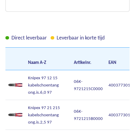
Direct leverbaar
Leverbaar in korte tijd
Naam
A-Z
Artikelnr.
EAN
Knipex 97 12 15
06K-
kabelschoentang
40037730197
9721215C0000
ong.is.6,0 97
Knipex 97 21 215
06K-
kabelschoentang
40037730196
9721215B0000
ong.is.2,5 97