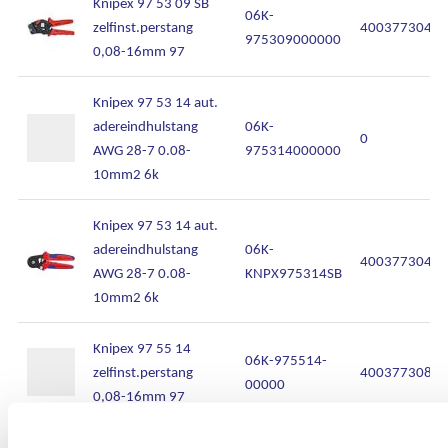
Knipex 97 53 09 SB
06K-
zelfinst.perstang
40037730447
975309000000
0,08-16mm 97
Knipex 97 53 14 aut.
adereindhulstang
06K-
0
AWG 28-7 0.08-
975314000000
10mm2 6k
Knipex 97 53 14 aut.
adereindhulstang
06K-
40037730414
AWG 28-7 0.08-
KNPX975314SB
10mm2 6k
Knipex 97 55 14
06K-975514-
zelfinst.perstang
40037730848
00000
0,08-16mm 97
Knipex 97 61 145 A