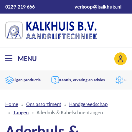
0229-219 666
verkoop@kalkhuis.nl
MENU
Eigen productie
Kennis, ervaring en advies
Aand
Home
Ons assortiment
Handgereedschap
Tangen
Aderhuls & Kabelschoentangen
Aderhuls &