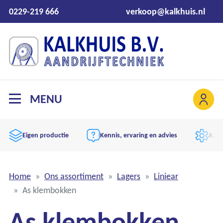
0229-219 666
verkoop@kalkhuis.nl
MENU
Eigen productie
Kennis, ervaring en advies
Aand
Home
Ons assortiment
Lagers
Liniear
As klembokken
As klembokken