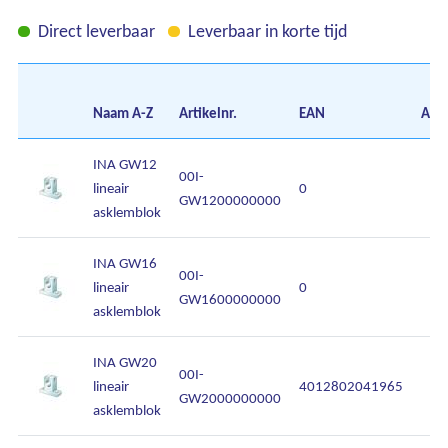
Onze diensten
Direct leverbaar
Leverbaar in korte tijd
Over Kalkhuis
Contact
Naam
A-Z
Artikelnr.
EAN
Aant
INA GW12
00I-
lineair
0
GW1200000000
asklemblok
INA GW16
00I-
lineair
0
GW1600000000
asklemblok
INA GW20
00I-
lineair
4012802041965
GW2000000000
asklemblok