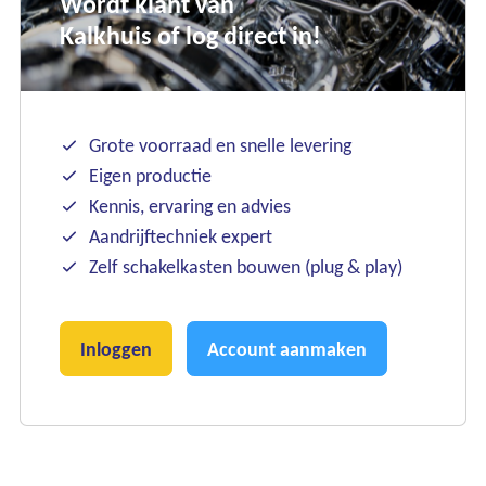
Wordt klant van
Kalkhuis of log direct in!
Grote voorraad en snelle levering
Eigen productie
Kennis, ervaring en advies
Aandrijftechniek expert
Zelf schakelkasten bouwen (plug & play)
Inloggen
Account aanmaken
Ons assortiment
Onze merken