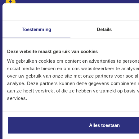
CONTACT
Toestemming
Details
Maandag–Vrijdag
7:30 –17:00
Zaterdag
Deze website maakt gebruik van cookies
8:00 –13:00
We gebruiken cookies om content en advertenties te persona
social media te bieden en om ons websiteverkeer te analyse
Protonweg 20
over uw gebruik van onze site met onze partners voor social
1627 LD Hoorn
analyse. Deze partners kunnen deze gegevens combineren me
aan ze heeft verstrekt of die ze hebben verzameld op basis
Nederland
services.
verkoop@kalkhuis.nl
0229-219 666
Alles toestaan
HET ASSORTIMENT