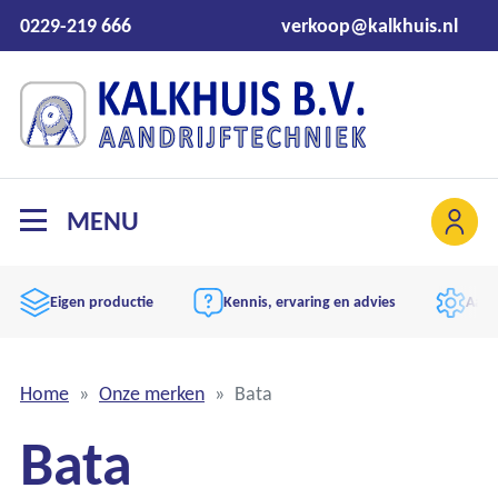
0229-219 666
verkoop@kalkhuis.nl
MENU
Eigen productie
Kennis, ervaring en advies
Aand
Home
Onze merken
Bata
Bata