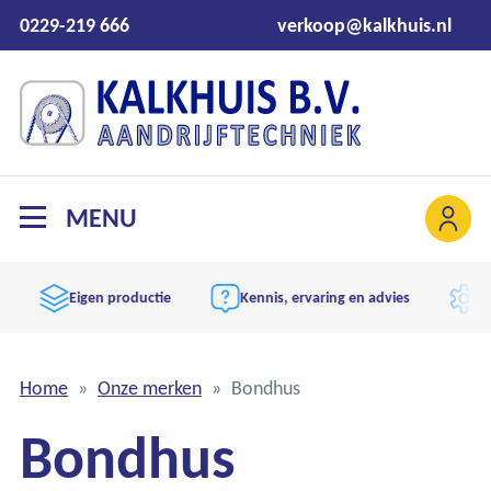
0229-219 666
verkoop@kalkhuis.nl
MENU
Eigen productie
Kennis, ervaring en advies
Aand
Home
Onze merken
Bondhus
Bondhus