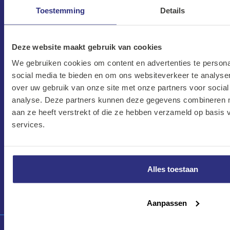
1627 LD Hoorn
Toestemming
Details
Nederland
verkoop@kalkhuis.nl
Deze website maakt gebruik van cookies
0229-219 666
We gebruiken cookies om content en advertenties te persona
social media te bieden en om ons websiteverkeer te analyse
HET ASSORTIMENT
over uw gebruik van onze site met onze partners voor social
analyse. Deze partners kunnen deze gegevens combineren me
aan ze heeft verstrekt of die ze hebben verzameld op basis
MEER INFORMATIE
services.
OVER KALKHUIS
Alles toestaan
OVERIG
Aanpassen
Algemene voorwaarden
Disclaimer