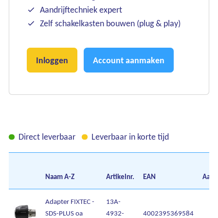
Aandrijftechniek expert
Zelf schakelkasten bouwen (plug & play)
Inloggen
Account aanmaken
Ons assortiment
Direct leverbaar
Leverbaar in korte tijd
Onze merken
Onze diensten
Naam
A-Z
Artikelnr.
EAN
Aant
Over Kalkhuis
Adapter FIXTEC -
13A-
SDS-PLUS oa
4932-
4002395369584