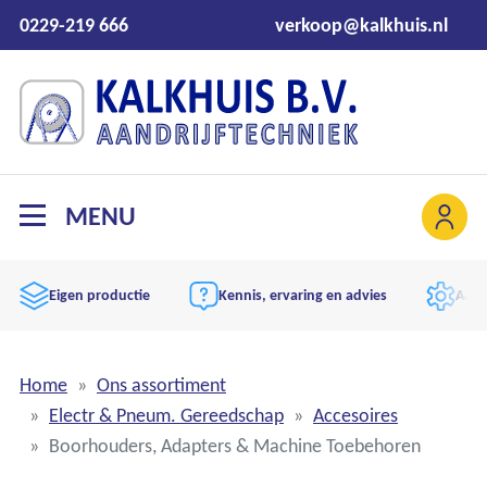
0229-219 666
verkoop@kalkhuis.nl
MENU
Eigen productie
Kennis, ervaring en advies
Aand
Home
Ons assortiment
Electr & Pneum. Gereedschap
Accesoires
Boorhouders, Adapters & Machine Toebehoren