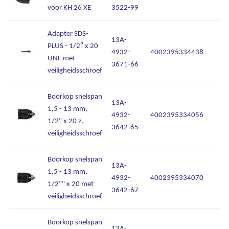
Contact
voor KH 26 XE
3522-99
Adapter SDS-
13A-
PLUS - 1/2″ x 20
4932-
4002395334438
UNF met
3671-66
veiligheidsschroef
Boorkop snelspan
13A-
1,5 - 13 mm,
4932-
4002395334056
1/2" x 20 z.
3642-65
veiligheidsschroef
Boorkop snelspan
13A-
1,5 - 13 mm,
4932-
4002395334070
1/2"" x 20 met
3642-67
veiligheidsschroef
Boorkop snelspan
13A-