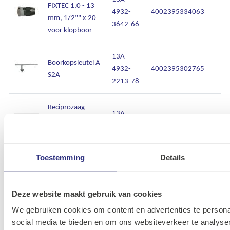
FIXTEC 1,0 - 13
4932-
4002395334063
mm, 1/2"" x 20
3642-66
voor klopboor
13A-
Boorkopsleutel A
4932-
4002395302765
S2A
2213-78
Reciprozaag
13A-
ombouwset
4268-
4058546073183
FIXTEC naar 20
0685-00
mm
Toestemming
Details
Reciprozaag
13A-
ombouwset
4268-
45242182060
Deze website maakt gebruik van cookies
FIXTEC naar 20
0682-00
mm (1/2˝)
We gebruiken cookies om content en advertenties te persona
social media te bieden en om ons websiteverkeer te analyse