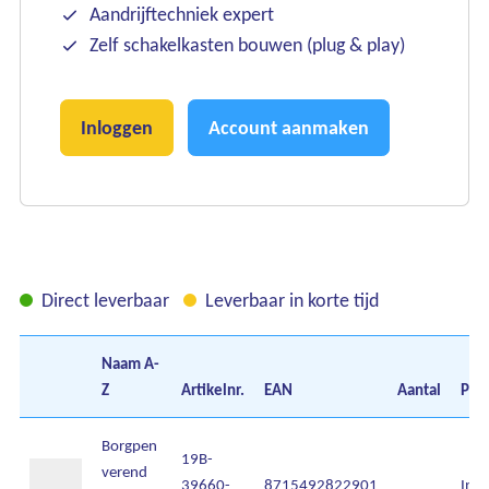
Aandrijftechniek expert
Zelf schakelkasten bouwen (plug & play)
Inloggen
Account aanmaken
Direct leverbaar
Leverbaar in korte tijd
Naam
A-
Z
Artikelnr.
EAN
Aantal
Prij
Ons assortiment
Borgpen
19B-
verend
Onze merken
39660-
8715492822901
Inlo