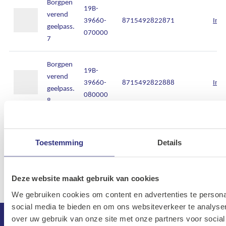
Borgpen
19B-
verend
39660-
8715492822871
Inlo
geelpass.
070000
7
Borgpen
19B-
verend
39660-
8715492822888
Inlo
geelpass.
080000
8
Borgpen
19B-
verend
Toestemming
Details
39660-
8715492822895
Inlo
geelpass.
095000
9.5
Deze website maakt gebruik van cookies
We gebruiken cookies om content en advertenties te persona
social media te bieden en om ons websiteverkeer te analyse
over uw gebruik van onze site met onze partners voor social