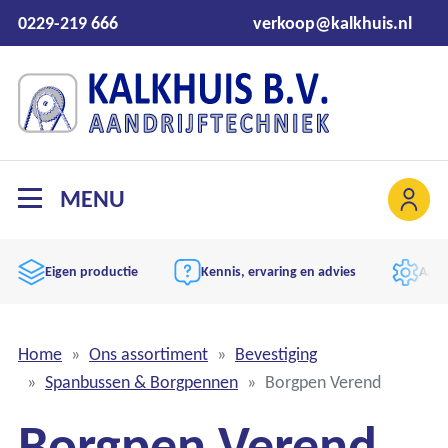
0229-219 666
verkoop@kalkhuis.nl
MENU
Eigen productie
Kennis, ervaring en advies
Aand
Home
Ons assortiment
Bevestiging
Spanbussen & Borgpennen
Borgpen Verend
Borgpen Verend