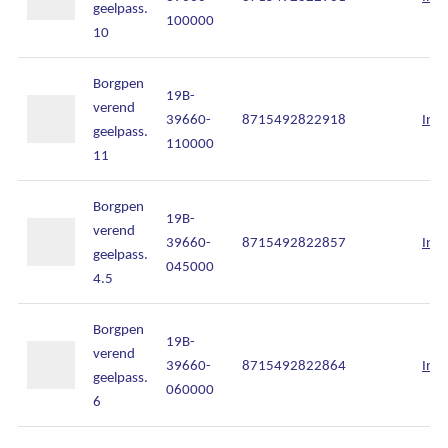
geelpass.
100000
10
Onze diensten
Borgpen
Over Kalkhuis
19B-
verend
39660-
8715492822918
Inlo
geelpass.
Contact
110000
11
Borgpen
19B-
verend
39660-
8715492822857
Inlo
geelpass.
045000
4.5
Borgpen
19B-
verend
39660-
8715492822864
Inlo
geelpass.
060000
6