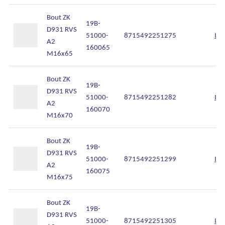
Bout ZK
19B-
D931 RVS
51000-
8715492251275
Inl
A2
160065
M16x65
Bout ZK
19B-
D931 RVS
51000-
8715492251282
Inl
A2
160070
M16x70
Bout ZK
19B-
D931 RVS
51000-
8715492251299
Inl
A2
160075
M16x75
Bout ZK
19B-
D931 RVS
51000-
8715492251305
Inl