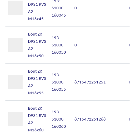
19B-
D931 RVS
51000-
0
Inl
A2
160045
M16x45
Bout ZK
19B-
D931 RVS
51000-
0
Inl
A2
160050
M16x50
Bout ZK
19B-
D931 RVS
51000-
8715492251251
Inl
A2
160055
M16x55
Bout ZK
19B-
D931 RVS
51000-
8715492251268
Inl
A2
160060
M16x60