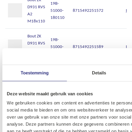
19B-
D931 RVS
51000-
8715492251572
Inl
A2
180110
M18x110
Bout ZK
19B-
D931 RVS
51000-
8715492251589
Inl
A2
180120
M18x120
Bout ZK
Toestemming
Details
19B-
D931 RVS
51000-
8715492251596
Inl
A2
180130
M18x130
Deze website maakt gebruik van cookies
We gebruiken cookies om content en advertenties te persona
Bout ZK
social media te bieden en om ons websiteverkeer te analyse
19B-
D931 RVS
over uw gebruik van onze site met onze partners voor social
51000-
8715492251602
Inl
A2
analyse. Deze partners kunnen deze gegevens combineren me
180140
M18x140
aan ze heeft verstrekt of die ze hebben verzameld op basis