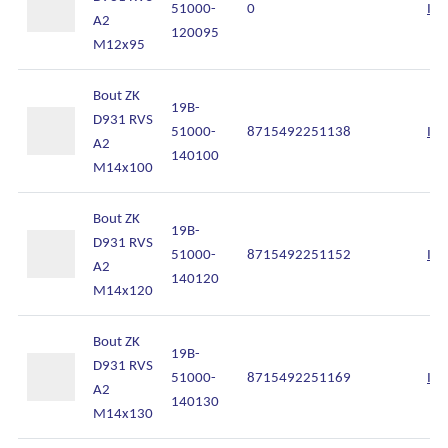
51000-
0
Inl
A2
120095
M12x95
Bout ZK
19B-
D931 RVS
51000-
8715492251138
Inl
A2
140100
M14x100
Bout ZK
19B-
D931 RVS
51000-
8715492251152
Inl
A2
140120
M14x120
Bout ZK
19B-
D931 RVS
51000-
8715492251169
Inl
A2
140130
M14x130