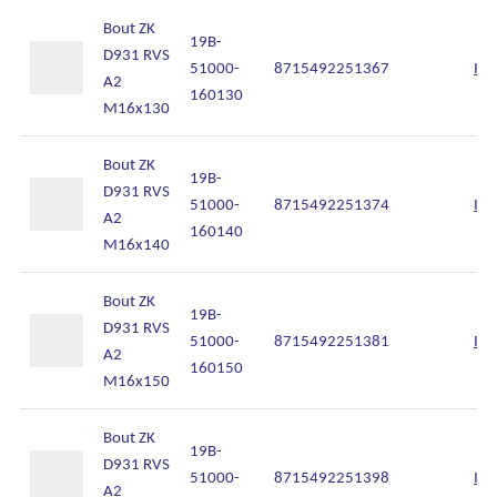
Bout ZK
19B-
D931 RVS
51000-
8715492251367
Inl
A2
160130
M16x130
Bout ZK
19B-
D931 RVS
51000-
8715492251374
Inl
A2
160140
M16x140
Bout ZK
19B-
D931 RVS
51000-
8715492251381
Inl
A2
160150
M16x150
Bout ZK
19B-
D931 RVS
51000-
8715492251398
Inl
A2