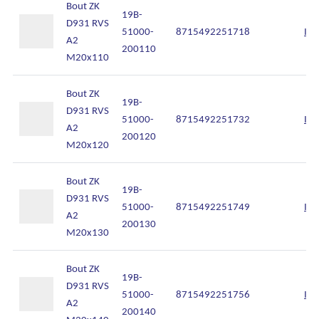
Bout ZK
19B-
D931 RVS
51000-
8715492251718
Inl
A2
200110
M20x110
Bout ZK
19B-
D931 RVS
51000-
8715492251732
Inl
A2
200120
M20x120
Bout ZK
19B-
D931 RVS
51000-
8715492251749
Inl
A2
200130
M20x130
Bout ZK
19B-
D931 RVS
51000-
8715492251756
Inl
A2
200140