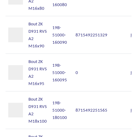
A2
160080
M16x80
Bout ZK
19B-
D931 RVS
51000-
8715492251329
Inl
A2
160090
M16x90
Bout ZK
19B-
D931 RVS
51000-
0
Inl
A2
160095
M16x95
Bout ZK
19B-
D931 RVS
51000-
8715492251565
Inl
A2
180100
M18x100
Bout ZK