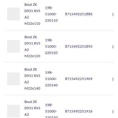
Bout ZK
19B-
D931 RVS
51000-
8715492251886
Inl
A2
220110
M22x110
Bout ZK
19B-
D931 RVS
51000-
8715492251893
Inl
A2
220120
M22x120
Bout ZK
19B-
D931 RVS
51000-
8715492251909
Inl
A2
220140
M22x140
Bout ZK
19B-
D931 RVS
51000-
8715492251916
Inl
A2
220150