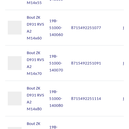
M14x55
Onze diensten
Bout ZK
Over Kalkhuis
19B-
D931 RVS
51000-
8715492251077
Inl
A2
Contact
140060
M14x60
Bout ZK
19B-
D931 RVS
51000-
8715492251091
Inl
A2
140070
M14x70
Bout ZK
19B-
D931 RVS
51000-
8715492251114
Inl
A2
140080
M14x80
Bout ZK
19B-