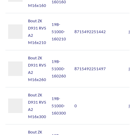
160160
M16x160
Bout ZK
19B-
D931 RVS
51000-
8715492251442
Inl
A2
160210
M16x210
Bout ZK
19B-
D931 RVS
51000-
8715492251497
Inl
A2
160260
M16x260
Bout ZK
19B-
D931 RVS
51000-
0
Inl
A2
160300
M16x300
Bout ZK