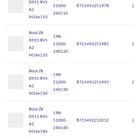
D931 RVS
51000-
8715492251978
Inl
A2
240110
M24x110
Bout ZK
19B-
D931 RVS
51000-
8715492251985
Inl
A2
240120
M24x120
Bout ZK
19B-
D931 RVS
Algemene voorwaarden
51000-
8715492251992
Inl
A2
240130
Disclaimer
M24x130
Privacy
Bout ZK
Cookies
19B-
D931 RVS
51000-
8715492252012
Inl
A2
240140
M24x140