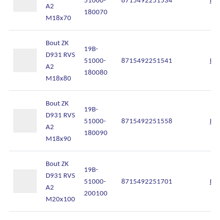
A2
180070
M18x70
Bout ZK
19B-
D931 RVS
51000-
8715492251541
Inl
A2
180080
M18x80
Bout ZK
19B-
D931 RVS
51000-
8715492251558
Inl
A2
180090
M18x90
Bout ZK
19B-
D931 RVS
51000-
8715492251701
Inl
A2
200100
M20x100