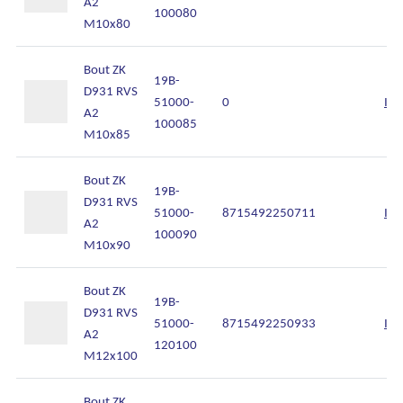
A2
100080
M10x80
Bout ZK
19B-
D931 RVS
51000-
0
Inl
A2
100085
M10x85
Bout ZK
19B-
D931 RVS
51000-
8715492250711
Inl
A2
100090
M10x90
Bout ZK
19B-
D931 RVS
51000-
8715492250933
Inl
A2
120100
M12x100
Bout ZK