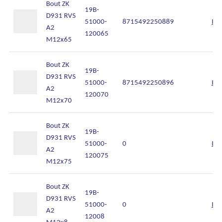
Bout ZK
19B-
D931 RVS
51000-
8715492250889
Inl
A2
120065
M12x65
Bout ZK
19B-
D931 RVS
51000-
8715492250896
Inl
A2
120070
M12x70
Bout ZK
19B-
D931 RVS
51000-
0
Inl
A2
120075
M12x75
Bout ZK
19B-
D931 RVS
51000-
0
Inl
A2
12008
M12x8