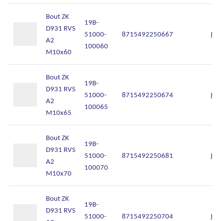
Bout ZK
19B-
D931 RVS
51000-
8715492250667
Inl
A2
100060
M10x60
Bout ZK
19B-
D931 RVS
51000-
8715492250674
Inl
A2
100065
M10x65
Bout ZK
19B-
D931 RVS
51000-
8715492250681
Inl
A2
100070
M10x70
Bout ZK
19B-
D931 RVS
51000-
8715492250704
Inl