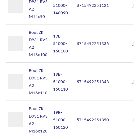
D931 RVS
51000-
8715492251121
Inl
A2
140090
M14x90
Bout ZK
19B-
D931 RVS
51000-
8715492251336
Inl
A2
160100
M16x100
Bout ZK
19B-
D931 RVS
51000-
8715492251343
Inl
A2
160110
M16x110
Bout ZK
19B-
D931 RVS
51000-
8715492251350
Inl
A2
160120
M16x120