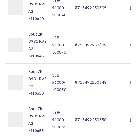
19B-
D931 RVS
51000-
8715492250605
Inl
A2
100040
M10x40
Bout ZK
19B-
D931 RVS
51000-
8715492250629
Inl
A2
100045
M10x45
Bout ZK
19B-
D931 RVS
51000-
8715492250643
Inl
A2
100050
M10x50
Bout ZK
19B-
D931 RVS
51000-
8715492250650
Inl
A2
100055
M10x55