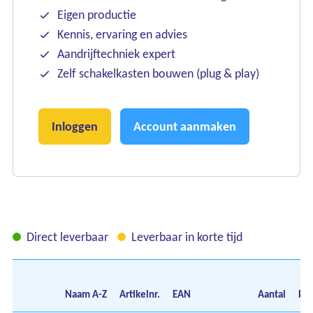
Eigen productie
Kennis, ervaring en advies
Aandrijftechniek expert
Zelf schakelkasten bouwen (plug & play)
Inloggen
Account aanmaken
Direct leverbaar
Leverbaar in korte tijd
Naam
A-Z
Artikelnr.
EAN
Aantal
Pri