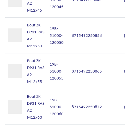
A2
120045
M12x45
Bout ZK
19B-
D931 RVS
51000-
8715492250858
Inl
A2
120050
M12x50
Bout ZK
19B-
D931 RVS
51000-
8715492250865
Inl
A2
120055
M12x55
Bout ZK
19B-
D931 RVS
51000-
8715492250872
Inl
A2
120060
M12x60