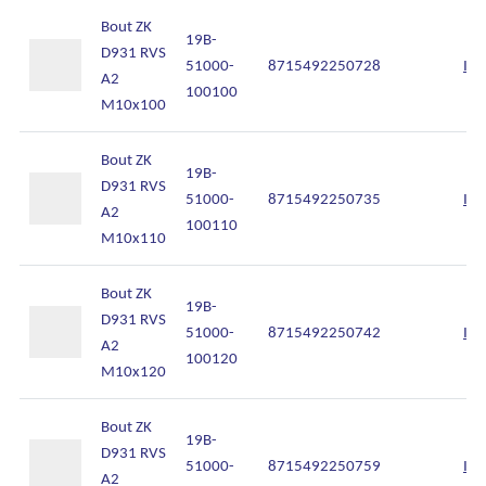
Bout ZK
19B-
D931 RVS
51000-
8715492250728
Inl
A2
100100
M10x100
Bout ZK
19B-
D931 RVS
51000-
8715492250735
Inl
A2
100110
M10x110
Bout ZK
19B-
D931 RVS
51000-
8715492250742
Inl
A2
100120
M10x120
Bout ZK
19B-
D931 RVS
51000-
8715492250759
Inl
A2