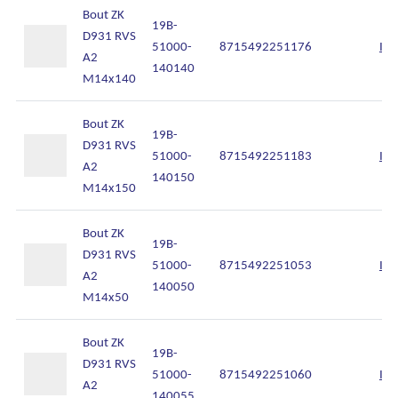
Bout ZK
19B-
D931 RVS
51000-
8715492251176
Inl
A2
140140
M14x140
Bout ZK
19B-
D931 RVS
51000-
8715492251183
Inl
A2
140150
M14x150
Bout ZK
19B-
D931 RVS
51000-
8715492251053
Inl
A2
140050
M14x50
Ons assortiment
Bout ZK
19B-
D931 RVS
Onze merken
51000-
8715492251060
Inl
A2
140055