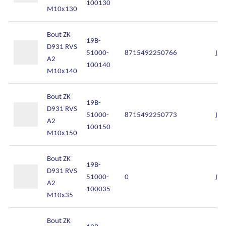
100130
M10x130
Bout ZK
19B-
D931 RVS
51000-
8715492250766
Inl
A2
100140
M10x140
Bout ZK
19B-
D931 RVS
51000-
8715492250773
Inl
A2
100150
M10x150
Bout ZK
19B-
D931 RVS
51000-
0
Inl
A2
100035
M10x35
Bout ZK