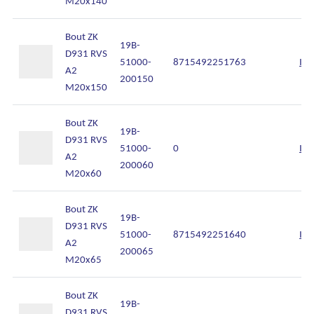
M20x140
Bout ZK
19B-
D931 RVS
51000-
8715492251763
Inl
A2
200150
M20x150
Bout ZK
19B-
D931 RVS
51000-
0
Inl
A2
200060
M20x60
Bout ZK
19B-
D931 RVS
51000-
8715492251640
Inl
A2
200065
M20x65
Bout ZK
19B-
D931 RVS