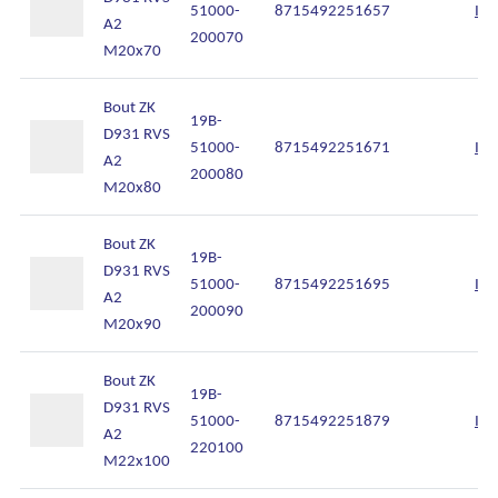
51000-
8715492251657
Inl
A2
200070
M20x70
Bout ZK
19B-
D931 RVS
51000-
8715492251671
Inl
A2
200080
M20x80
Bout ZK
19B-
D931 RVS
51000-
8715492251695
Inl
A2
200090
M20x90
Bout ZK
19B-
D931 RVS
51000-
8715492251879
Inl
A2
220100
M22x100