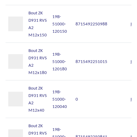
Bout ZK
19B-
D931 RVS
51000-
8715492250988
Inl
A2
120150
M12x150
Bout ZK
19B-
D931 RVS
51000-
8715492251015
Inl
A2
120180
M12x180
Bout ZK
19B-
D931 RVS
51000-
0
Inl
A2
120040
M12x40
Bout ZK
19B-
D931 RVS
51000-
8715492250841
Inl