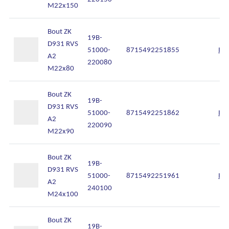
M22x150
Bout ZK
19B-
D931 RVS
51000-
8715492251855
Inl
A2
220080
M22x80
Bout ZK
19B-
D931 RVS
51000-
8715492251862
Inl
A2
220090
M22x90
Bout ZK
19B-
D931 RVS
51000-
8715492251961
Inl
A2
240100
M24x100
Bout ZK
19B-