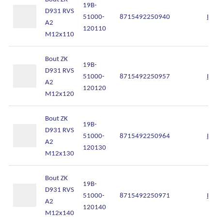
19B-
D931 RVS
51000-
8715492250940
Inl
A2
120110
M12x110
Bout ZK
19B-
D931 RVS
51000-
8715492250957
Inl
A2
120120
M12x120
Bout ZK
19B-
D931 RVS
51000-
8715492250964
Inl
A2
120130
M12x130
Bout ZK
19B-
D931 RVS
51000-
8715492250971
Inl
A2
120140
M12x140