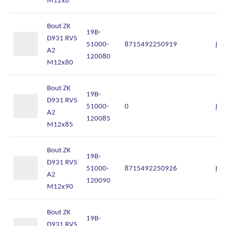
Bout ZK
19B-
D931 RVS
51000-
8715492250919
Inl
A2
120080
M12x80
Bout ZK
19B-
D931 RVS
51000-
0
Inl
A2
120085
M12x85
Bout ZK
19B-
D931 RVS
51000-
8715492250926
Inl
A2
120090
M12x90
Bout ZK
19B-
D931 RVS