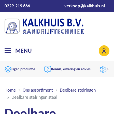
0229-219 666
verkoop@kalkhuis.nl
MENU
Eigen productie
Kennis, ervaring en advies
Aand
Home
Ons assortiment
Deelbare stelringen
Deelbare stelringen staal
Deelbare