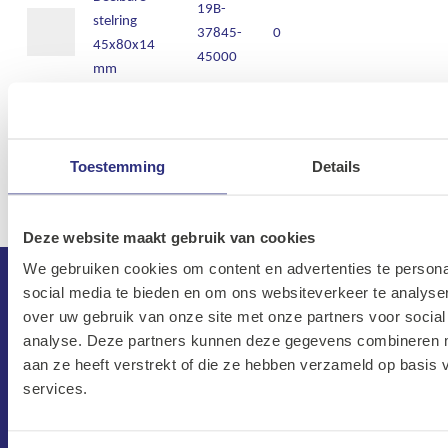
19B-
stelring
37845-
0
45x80x14
45000
mm
Stelring
19B-
deelbaar
37840-
8715492771926
10x32x10mm
100001
Toestemming
Details
Deze website maakt gebruik van cookies
We gebruiken cookies om content en advertenties te persona
social media te bieden en om ons websiteverkeer te analyse
over uw gebruik van onze site met onze partners voor social
analyse. Deze partners kunnen deze gegevens combineren me
aan ze heeft verstrekt of die ze hebben verzameld op basis
services.