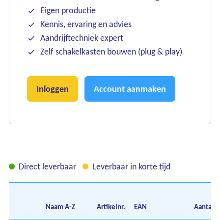
Eigen productie
Kennis, ervaring en advies
Aandrijftechniek expert
Zelf schakelkasten bouwen (plug & play)
Inloggen
Account aanmaken
Ons assortiment
Direct leverbaar
Leverbaar in korte tijd
Onze merken
Onze diensten
Naam
A-Z
Artikelnr.
EAN
Aantal