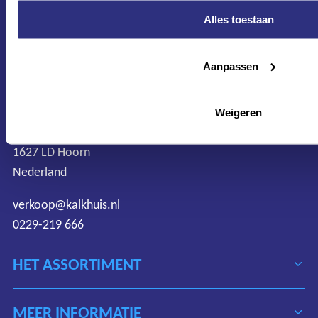
CONTACT
Alles toestaan
Maandag–Vrijdag
7:30 –17:00
Aanpassen
Zaterdag
8:00 –13:00
Weigeren
Protonweg 20
1627 LD Hoorn
Nederland
verkoop@kalkhuis.nl
0229-219 666
HET ASSORTIMENT
MEER INFORMATIE