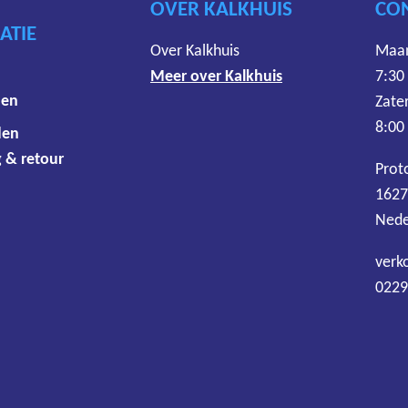
OVER KALKHUIS
CO
ATIE
Over Kalkhuis
Maan
Meer over Kalkhuis
7:30
den
Zate
8:00
den
 & retour
Prot
1627
Nede
verk
0229