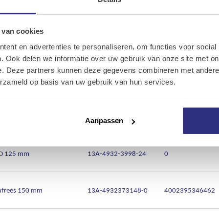
Ons assortiment
d
Onze merken
 van cookies
ent en advertenties te personaliseren, om functies voor social
Artikelnr.
EAN
Onze diensten
. Ook delen we informatie over uw gebruik van onze site met on
e. Deze partners kunnen deze gegevens combineren met andere i
Over Kalkhuis
 2-toerig droog
13A-4933-3686-90
4002395232505
erzameld op basis van uw gebruik van hun services.
Contact
toerig nat/droog
13A-4933-4280-00
4002395239801
Aanpassen
UDD 125 mm
13A-4932-3998-24
0
enfrees 150 mm
13A-4932373148-0
4002395346462