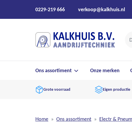
0229-219 666
verkoop@kalkhuis.nl
Ons assortiment
Onze merken
Grote voorraad
Eigen productie
Home
Ons assortiment
Electr & Pneu