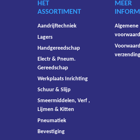
HET
MEER
ASSORTIMENT
INFORM
Aandrijftechniek
Algemene
voorwaar
Lagers
Voorwaar
Handgereedschap
verzending
Electr & Pneum.
Gereedschap
Werkplaats Inrichting
Schuur & Slijp
Smeermiddelen, Verf ,
Lijmen & Kitten
Pneumatiek
Bevestiging