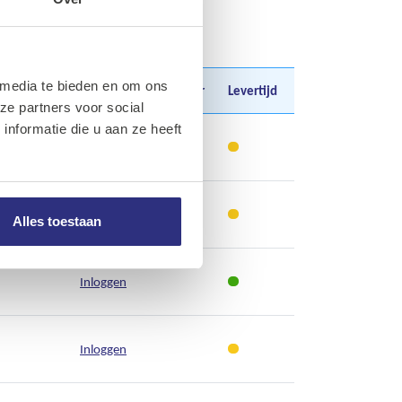
 media te bieden en om ons
Aantal
Prijs
Prijs per
Levertijd
ze partners voor social
nformatie die u aan ze heeft
Inloggen
Inloggen
Alles toestaan
Inloggen
Inloggen