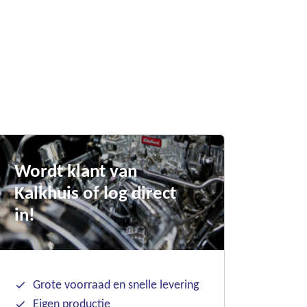
Wordt klant van
Kalkhuis of log direct
in!
Grote voorraad en snelle levering
Eigen productie