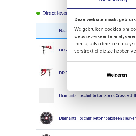
Direct leverbaar
Leverbaar in korte tij
Deze website maakt gebruik
We gebruiken cookies om cont
Naam
A-Z
websiteverkeer te analyseren
media, adverteren en analys
DD 2-160 XEDiamantboormachine 162 mm
verstrekt of die ze hebben v
DD 3-152 Diamantboormachine 202 mm 3-
Weigeren
Diamantslijpschijf beton SpeedCross A
Diamantslijpschijf beton/baksteen sleuv