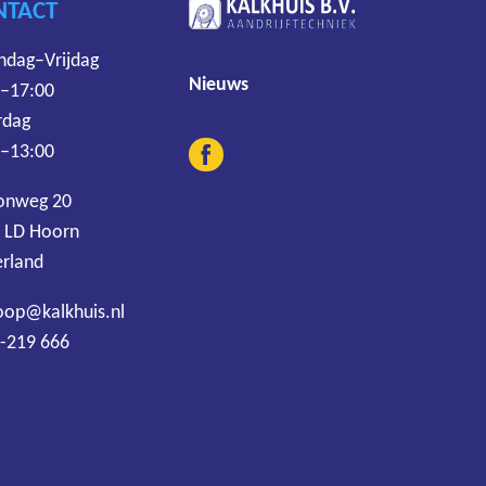
NTACT
dag–Vrijdag
Nieuws
 –17:00
rdag
 –13:00
onweg 20
 LD Hoorn
rland
oop@kalkhuis.nl
-219 666