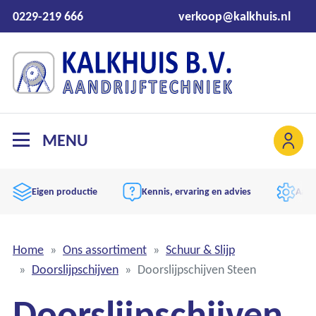
0229-219 666
verkoop@kalkhuis.nl
MENU
Eigen productie
Kennis, ervaring en advies
Aand
Home
Ons assortiment
Schuur & Slijp
Doorslijpschijven
Doorslijpschijven Steen
Doorslijpschijven