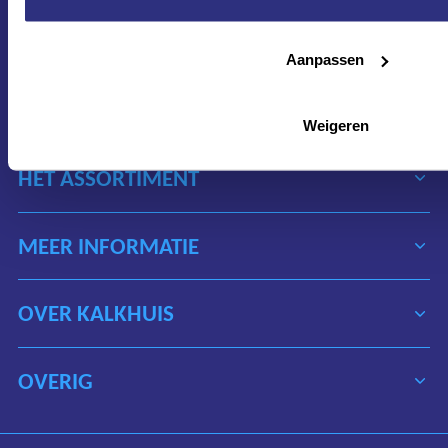
1627 LD Hoorn
Nederland
Aanpassen
verkoop@kalkhuis.nl
0229-219 666
Weigeren
HET ASSORTIMENT
MEER INFORMATIE
OVER KALKHUIS
OVERIG
Algemene voorwaarden
Disclaimer