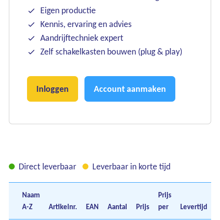
Eigen productie
Onze merken
Kennis, ervaring en advies
Aandrijftechniek expert
Onze diensten
Zelf schakelkasten bouwen (plug & play)
Over Kalkhuis
Inloggen
Account aanmaken
Contact
Direct leverbaar
Leverbaar in korte tijd
Naam
Prijs
A-Z
Artikelnr.
EAN
Aantal
Prijs
per
Levertijd