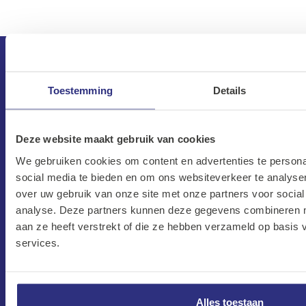
Toestemming
Details
Deze website maakt gebruik van cookies
We gebruiken cookies om content en advertenties te persona
social media te bieden en om ons websiteverkeer te analyse
CONTACT
over uw gebruik van onze site met onze partners voor social
analyse. Deze partners kunnen deze gegevens combineren me
Maandag–Vrijdag
aan ze heeft verstrekt of die ze hebben verzameld op basis
7:30 –17:00
services.
Zaterdag
8:00 –13:00
Protonweg 20
Alles toestaan