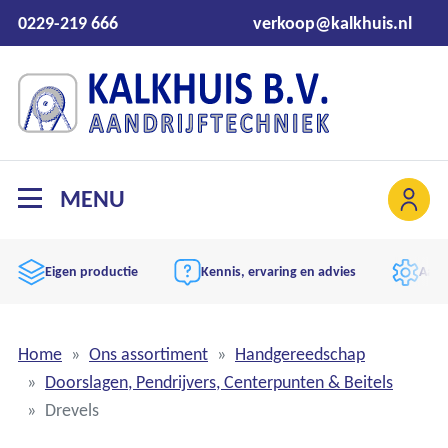
0229-219 666
verkoop@kalkhuis.nl
MENU
Eigen productie
Kennis, ervaring en advies
Aand
Home
Ons assortiment
Handgereedschap
Doorslagen, Pendrijvers, Centerpunten & Beitels
Drevels