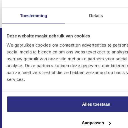
punt
Toestemming
Details
Deze website maakt gebruik van cookies
We gebruiken cookies om content en advertenties te persona
social media te bieden en om ons websiteverkeer te analyse
over uw gebruik van onze site met onze partners voor social
analyse. Deze partners kunnen deze gegevens combineren me
aan ze heeft verstrekt of die ze hebben verzameld op basis
services.
CONTACT
Maandag–Vrijdag
Alles toestaan
7:30 –17:00
Zaterdag
Aanpassen
8:00 –13:00