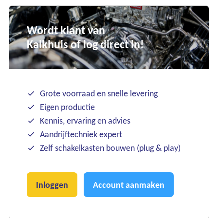
Wordt klant van
Kalkhuis of log direct in!
Grote voorraad en snelle levering
Eigen productie
Ons assortiment
Kennis, ervaring en advies
Aandrijftechniek expert
Onze merken
Zelf schakelkasten bouwen (plug & play)
Onze diensten
Inloggen
Account aanmaken
Over Kalkhuis
Contact