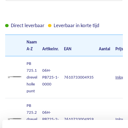
Direct leverbaar
Leverbaar in korte tijd
Naam
A-Z
Artikelnr.
EAN
Aantal
Prijs
PB
725.1
06H-
drevel
PB725-1-
7610733004935
Inlogg
holle
0000
punt
PB
725.2
06H-
drevel
PB725-2-
7610733004959
Inlogg
holle
0000