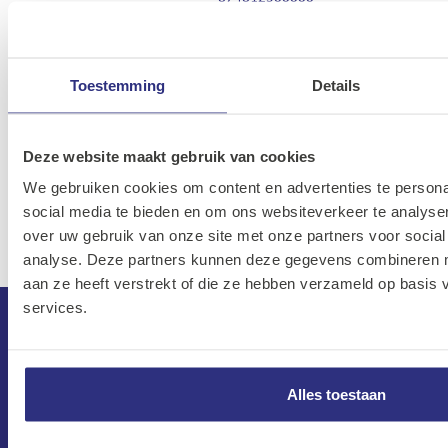
chr.125mm 37
Knipex 77 02 130
06K-
elek.z.snijtang
4003773039341
Toestemming
Details
770213000000
130mm 77
Deze website maakt gebruik van cookies
Knipex 77 11 115
06K-
elek.z.snijtang
4003773018629
We gebruiken cookies om content en advertenties te persona
771111500000
115mm 77
social media te bieden en om ons websiteverkeer te analyse
over uw gebruik van onze site met onze partners voor social
analyse. Deze partners kunnen deze gegevens combineren me
aan ze heeft verstrekt of die ze hebben verzameld op basis
services.
Alles toestaan