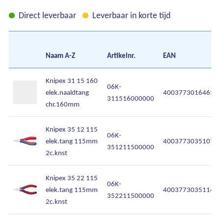
Direct leverbaar
Leverbaar in korte tijd
Ons assortiment
Naam
A-Z
Artikelnr.
EAN
Onze merken
Knipex 31 15 160
06K-
elek.naaldtang
4003773016465
311516000000
Onze diensten
chr.160mm
Over Kalkhuis
Knipex 35 12 115
06K-
elek.tang 115mm
4003773035107
351211500000
Contact
2c.knst
Knipex 35 22 115
06K-
elek.tang 115mm
4003773035114
352211500000
2c.knst