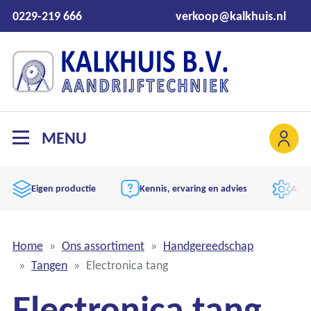
0229-219 666
verkoop@kalkhuis.nl
MENU
Eigen productie
Kennis, ervaring en advies
Aand
Home
Ons assortiment
Handgereedschap
Tangen
Electronica tang
Electronica tang