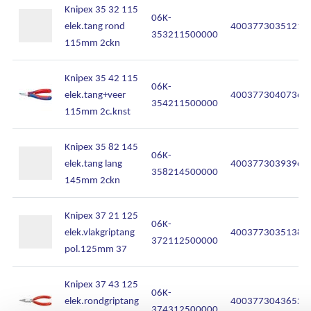
Knipex 35 32 115
06K-
elek.tang rond
4003773035121
353211500000
115mm 2ckn
Knipex 35 42 115
06K-
elek.tang+veer
4003773040736
354211500000
115mm 2c.knst
Knipex 35 82 145
06K-
elek.tang lang
4003773039396
358214500000
145mm 2ckn
Knipex 37 21 125
06K-
elek.vlakgriptang
4003773035138
372112500000
pol.125mm 37
Knipex 37 43 125
06K-
elek.rondgriptang
4003773043652
374312500000