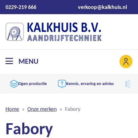
0229-219 666
verkoop@kalkhuis.nl
MENU
Eigen productie
Kennis, ervaring en advies
Aand
Home
Onze merken
Fabory
Fabory