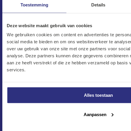
Maandag–Vrijdag
Toestemming
Details
7:30 –17:00
Zaterdag
8:00 –13:00
Deze website maakt gebruik van cookies
We gebruiken cookies om content en advertenties te persona
Protonweg 20
social media te bieden en om ons websiteverkeer te analyse
1627 LD Hoorn
over uw gebruik van onze site met onze partners voor social
Nederland
analyse. Deze partners kunnen deze gegevens combineren me
aan ze heeft verstrekt of die ze hebben verzameld op basis
verkoop@kalkhuis.nl
services.
0229-219 666
HET ASSORTIMENT
Alles toestaan
MEER INFORMATIE
Aanpassen