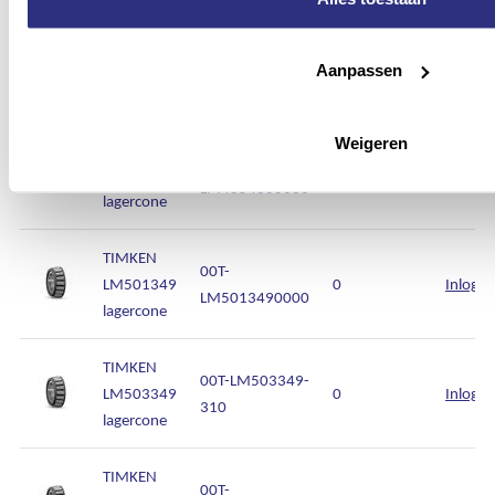
TIMKEN
00T-
LM29749
0
Inlogg
Aanpassen
LM2974900000
lagercone
Weigeren
TIMKEN
00T-
LM48548
0
Inlogg
LM4854800000
lagercone
TIMKEN
00T-
LM501349
0
Inlogg
LM5013490000
lagercone
TIMKEN
00T-LM503349-
LM503349
0
Inlogg
310
lagercone
TIMKEN
00T-