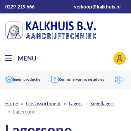
0229-219 666
verkoop@kalkhuis.nl
MENU
Eigen productie
Kennis, ervaring en advies
Aand
Home
Ons assortiment
Lagers
Kegellagers
Lagercone
Lagercone