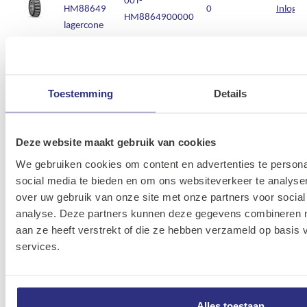
HM88649
0
Inlogg
HM8864900000
lagercone
TIMKEN
00T-
L44645
0
Inlogg
446450000000
lagercone
Toestemming
Details
TIMKEN
00T-44649-
Deze website maakt gebruik van cookies
L44649
0
Inlogg
000000
lagercone
We gebruiken cookies om content en advertenties te persona
social media te bieden en om ons websiteverkeer te analyse
TIMKEN
over uw gebruik van onze site met onze partners voor social
00T-
LM11749
0
Inlogg
analyse. Deze partners kunnen deze gegevens combineren me
LM1174900000
lagercone
aan ze heeft verstrekt of die ze hebben verzameld op basis
services.
TIMKEN
00T-
LM29748
0
Inlogg
LM2974800000
lagercone
Alles toestaan