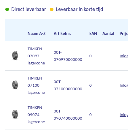
Direct leverbaar
Leverbaar in korte tijd
Naam
A-Z
Artikelnr.
EAN
Aantal
Prijs
TIMKEN
00T-
07097
0
Inlogg
070970000000
lagercone
TIMKEN
00T-
07100
0
Inlogg
071000000000
lagercone
TIMKEN
00T-
09074
0
Inlogg
090740000000
lagercone