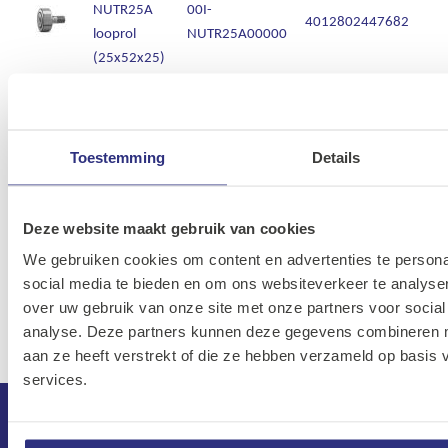
NUTR25A
00I-
4012802447682
looprol
NUTR25A00000
(25x52x25)
INA
RNA2201-
00I-RNA2201-
0
2RSR
2RSR
Toestemming
Details
looprol
Deze website maakt gebruik van cookies
INA
RNA2201-X-
00I-RNA2201-
We gebruiken cookies om content en advertenties te persona
0
2RSR
2RSX
social media te bieden en om ons websiteverkeer te analyse
looprol
over uw gebruik van onze site met onze partners voor social
analyse. Deze partners kunnen deze gegevens combineren me
aan ze heeft verstrekt of die ze hebben verzameld op basis
services.