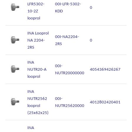
LFR5302-
00I-LFR-5302-
0
10-2Z
KDD
looprol
INA Looprol
00I-NA2204-
NA 2204-
0
2RS
2RS
INA
00I-
NUTR20-A
4054369426267
NUTR20000000
looprol
INA
NUTR2562
00I-
4012802420401
looprol
NUTR25620000
(25x62x25)
INA