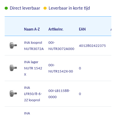
Direct leverbaar
Leverbaar in korte tijd
Naam
A-Z
Artikelnr.
EAN
Aan
Ons assortiment
INA looprol
00I-
4012802422375
NUTR3072A
NUTR3072A000
Onze merken
INA lager
Onze diensten
00I-
NUTR 1542
0
NUTR1542X-00
X
Over Kalkhuis
INA
Contact
00I-LB11588-
LFR50/8-6-
0
0000
2Z looprol
INA