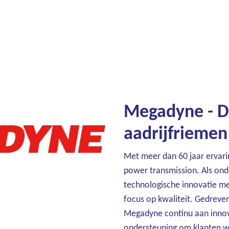
Megadyne - De
aadrijfriemen
Met meer dan 60 jaar ervarin
power transmission. Als o
technologische innovatie met 
focus op kwaliteit. Gedrev
Megadyne continu aan innov
ondersteuning om klanten we