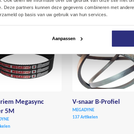
. Ook delen we informatie over uw gebruik van onze site met on
e. Deze partners kunnen deze gegevens combineren met andere i
Over Kalkhuis
erzameld op basis van uw gebruik van hun services.
Contact
Aanpassen
driem Megasync
V-snaar B-Profiel
er 5M
MEGADYNE
137 Artikelen
DYNE
ikelen