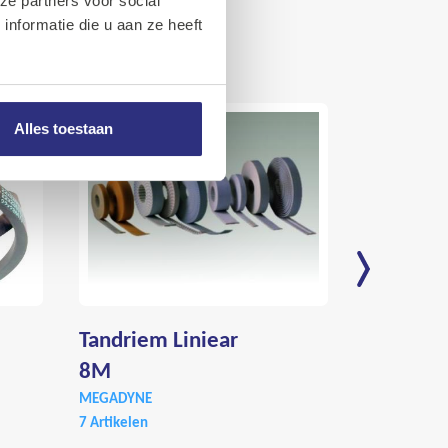
ze partners voor social
nformatie die u aan ze heeft
Alles toestaan
Tandriem Liniear
Tandrie
8M
MegaPow
MEGADYNE
MEGADYNE
7 Artikelen
526 Artikele