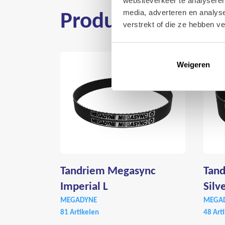
websiteverkeer te analyseren
Producten
media, adverteren en analys
verstrekt of die ze hebben v
Weigeren
Tandriem Megasync
Tan
Imperial L
Silv
MEGADYNE
MEGA
81 Artikelen
48 Art