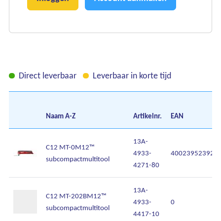
Direct leverbaar
Leverbaar in korte tijd
Ons assortiment
Onze merken
Naam
A-Z
Artikelnr.
EAN
Onze diensten
13A-
C12 MT-0M12™
4933-
400239523927
subcompactmultitool
Over Kalkhuis
4271-80
Contact
13A-
C12 MT-202BM12™
4933-
0
subcompactmultitool
4417-10