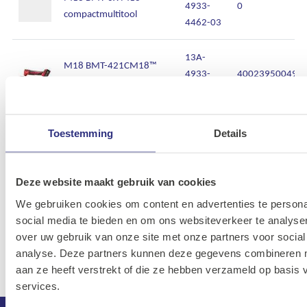
4933-
0
compactmultitool
4462-03
13A-
M18 BMT-421CM18™
4933-
400239500491
compactmultitool
4462-10
13A-
M18 FMT-0XM18 FUEL™
Toestemming
Details
4933-
405854634684
multitool
4784-91
Deze website maakt gebruik van cookies
M18 HCC75-502CM18™
13A-
We gebruiken cookies om content en advertenties te persona
FORCE LOGIC™ hydr.
4933-
405854600235
social media te bieden en om ons websiteverkeer te analyse
ondergrondse
4592-69
over uw gebruik van onze site met onze partners voor social
kabelkniptang
analyse. Deze partners kunnen deze gegevens combineren me
aan ze heeft verstrekt of die ze hebben verzameld op basis
services.