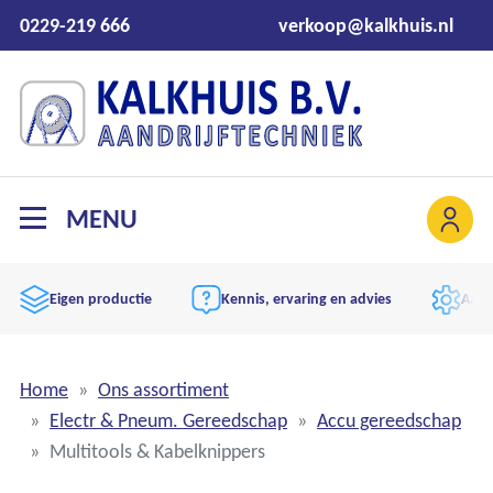
0229-219 666
verkoop@kalkhuis.nl
MENU
Eigen productie
Kennis, ervaring en advies
Aand
Home
Ons assortiment
Electr & Pneum. Gereedschap
Accu gereedschap
Multitools & Kabelknippers