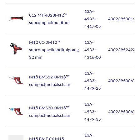
13A-
C12 MT-402BM12™
4933-
400239500198
subcompactmultitool
4417-05
M12 CC-0M12™
13A-
subcompactkabelkniptang
4933-
400239524283
32 mm
4316-00
13A-
M18 BMS12-0M18™
4933-
400239500673
compactmetaalschaar
4479-25
13A-
M18 BMS20-0M18™
4933-
400239500674
compactmetaalschaar
4479-35
13A-
M18 BMT-0X M18