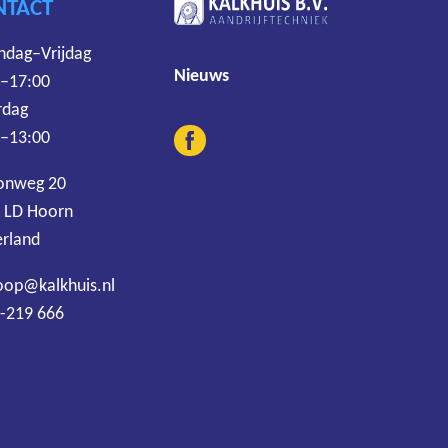
NTACT
dag–Vrijdag
Nieuws
 –17:00
rdag
 –13:00
onweg 20
 LD Hoorn
rland
oop@kalkhuis.nl
-219 666