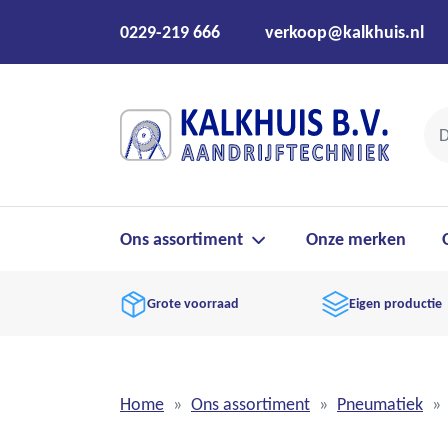
0229-219 666
verkoop@kalkhuis.nl
Ons assortiment
Onze merken
Grote voorraad
Eigen productie
Home
Ons assortiment
Pneumatiek