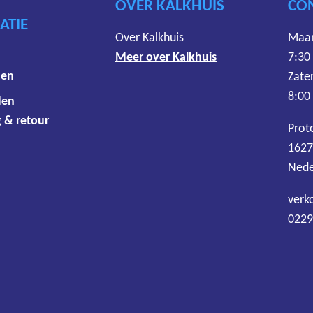
OVER KALKHUIS
CO
ATIE
Over Kalkhuis
Maan
Meer over Kalkhuis
7:30
den
Zate
8:00
den
 & retour
Prot
1627
Nede
verk
0229