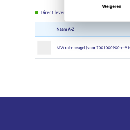
Weigeren
Direct leverbaar
Leverbaar in korte tij
Naam
A-Z
MW rol + beugel (voor 7001000900 + -91