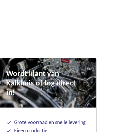
Wordt klant van
Kalkhuis of log direct
in!
Grote voorraad en snelle levering
Eigen productie