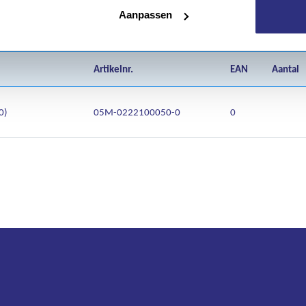
Aanpassen
d
Artikelnr.
EAN
Aantal
0)
05M-0222100050-0
0