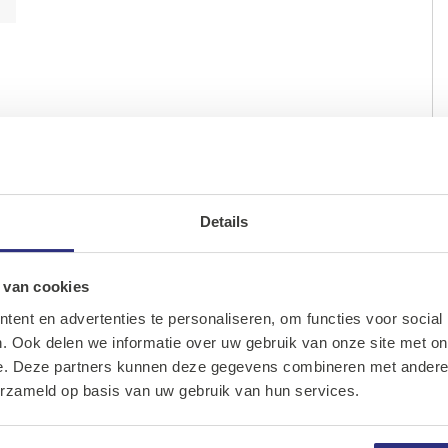
Details
Ons assortiment
Onze merken
 van cookies
ent en advertenties te personaliseren, om functies voor social
Onze diensten
. Ook delen we informatie over uw gebruik van onze site met on
e. Deze partners kunnen deze gegevens combineren met andere i
Over Kalkhuis
erzameld op basis van uw gebruik van hun services.
Contact