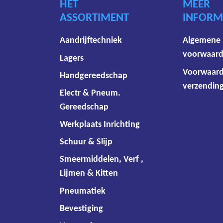
HET
MEER
ASSORTIMENT
INFORM
Aandrijftechniek
Algemene
voorwaar
Lagers
Voorwaar
Handgereedschap
verzending
Electr & Pneum.
Gereedschap
Werkplaats Inrichting
Schuur & Slijp
Smeermiddelen, Verf ,
Lijmen & Kitten
Pneumatiek
Bevestiging