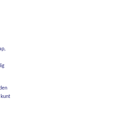
ap,
ig
nden
 kunt