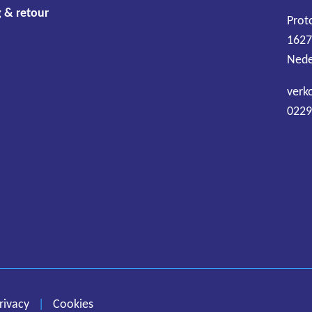
 & retour
Prot
1627
Nede
verk
0229
Algemene voorwaarden
Disclaimer
Privacy
Cookies
rivacy
|
Cookies