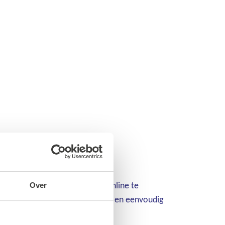
ns assortiment is daar 24/7 online te
Over
 uw werkplaats – u bestelt snel en eenvoudig