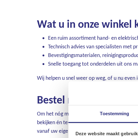
Wat u in onze winkel
Een ruim assortiment hand- en elektris
Technisch advies van specialisten met pr
Bevestigingsmaterialen, reinigingsprodu
Snelle toegang tot onderdelen uit ons m
Wij helpen u snel weer op weg, of u nu even 
Bestel nu ook eenvou
Om het nóg makkelijker te maken, hebben we 
Toestemming
bekijken én te bestellen. Of het nu gaat om 
vanaf uw eigen bureau of mobiel.
Deze website maakt gebruik