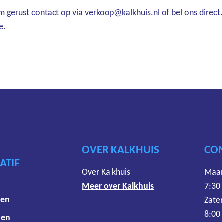
em gerust contact op via
verkoop@kalkhuis.nl
of bel ons direct
e.
OVER KALKHUIS
CO
ATIE
Over Kalkhuis
Maan
Meer over Kalkhuis
7:30
den
Zate
8:00
den