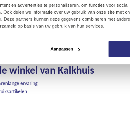
ent en advertenties te personaliseren, om functies voor social
Onze diensten
. Ook delen we informatie over uw gebruik van onze site met on
e. Deze partners kunnen deze gegevens combineren met andere i
Over Kalkhuis
toegankelijk
erzameld op basis van uw gebruik van hun services.
ende werkdag geleverd
Contact
ies wat u het beste uitkomt
ersoonlijke account
Aanpassen
e winkel van Kalkhuis
arenlange ervaring
uiksartikelen
e