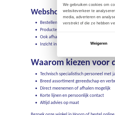
We gebruiken cookies om cont
Webshopvoordelen:
websiteverkeer te analyseren
media, adverteren en analys
Bestellen wanneer het ú uitkomt – 24/7 
verstrekt of die ze hebben v
Producten uit voorraad worden de volg
Ook afhalen in de winkel is mogelijk – k
Inzicht in eerdere bestellingen via uw p
Weigeren
Waarom kiezen voor d
Technisch specialistisch personeel met j
Breed assortiment gereedschap en verbr
Direct meenemen of afhalen mogelijk
Korte lijnen en persoonlijk contact
Altijd advies op maat
Bezoek onze winkel in Hoorn of bestel onlin