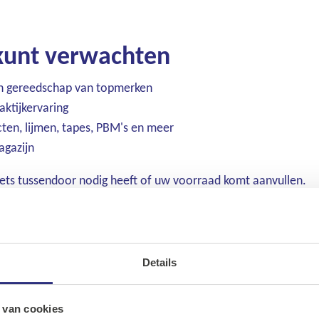
 kunt verwachten
ch gereedschap van topmerken
aktijkervaring
cten, lijmen, tapes, PBM's en meer
agazijn
iets tussendoor nodig heeft of uw voorraad komt aanvullen.
dig via onze webshop
sinds 2025 ook een uitgebreide webshop. Een groot deel van o
Details
Ons assortiment
een incidentele aankoop of om de structurele bevoorrading van
Onze merken
 van cookies