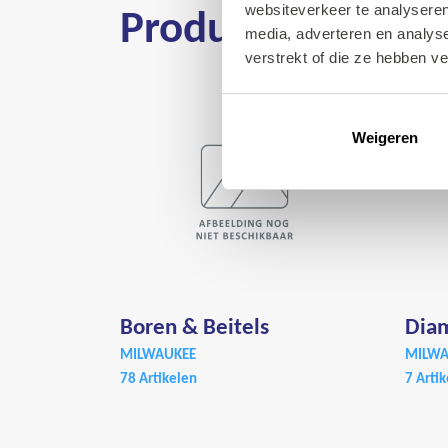
Producten
websiteverkeer te analyseren
media, adverteren en analys
verstrekt of die ze hebben v
Weigeren
Boren & Beitels
Diam
MILWAUKEE
MILWA
78 Artikelen
7 Arti