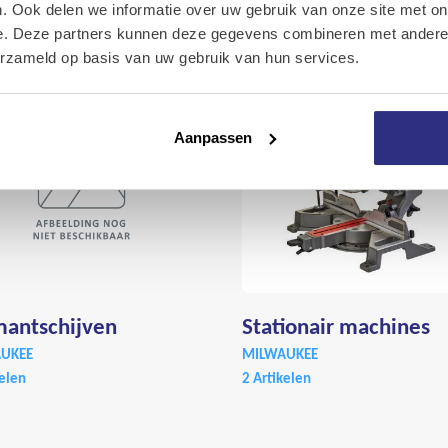
Onze diensten
. Ook delen we informatie over uw gebruik van onze site met on
e. Deze partners kunnen deze gegevens combineren met andere i
Over Kalkhuis
erzameld op basis van uw gebruik van hun services.
Contact
Aanpassen
antschijven
Stationair machines
UKEE
MILWAUKEE
kelen
2 Artikelen