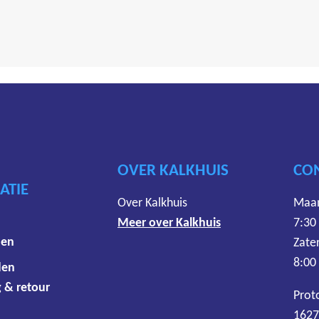
OVER KALKHUIS
CO
ATIE
Over Kalkhuis
Maan
Meer over Kalkhuis
7:30
den
Zate
8:00
den
 & retour
Prot
1627