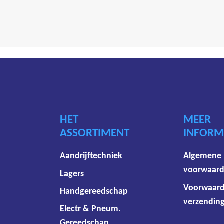
HET
MEER
ASSORTIMENT
INFORM
Aandrijftechniek
Algemene
voorwaar
Lagers
Voorwaar
Handgereedschap
verzending
Electr & Pneum.
Gereedschap