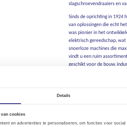
slagschroevendraaiers en v
Sinds de oprichting in 1924 
van oplossingen die echt he
was pionier in het ontwikke
elektrisch gereedschap, wat 
snoerloze machines die maxi
vindt u een ruim assortimen
geschikt voor de bouw, indust
professioneel, altijd betrou
Details
Ons assortiment
Onze merken
 van cookies
ent en advertenties te personaliseren, om functies voor social