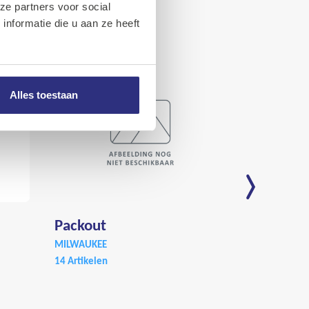
ze partners voor social
nformatie die u aan ze heeft
Alles toestaan
Packout
Toebeho
MILWAUKEE
Tuinmac
14 Artikelen
MILWAUKEE
9 Artikelen