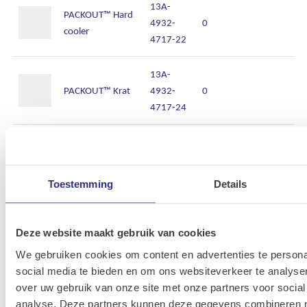
13A-
PACKOUT™ Hard
4932-
0
cooler
4717-22
13A-
PACKOUT™ Krat
4932-
0
4717-24
13A-
PACKOUT™
4932-
0
Montageplaat
4716-38
Toestemming
Details
13A-
PACKOUT™
4932-
4058546220273
Deze website maakt gebruik van cookies
Organiser
4640-82
We gebruiken cookies om content en advertenties te persona
social media te bieden en om ons websiteverkeer te analyse
13A-
PACKOUT™ Slim
over uw gebruik van onze site met onze partners voor social
4932-
0
Organiser
analyse. Deze partners kunnen deze gegevens combineren me