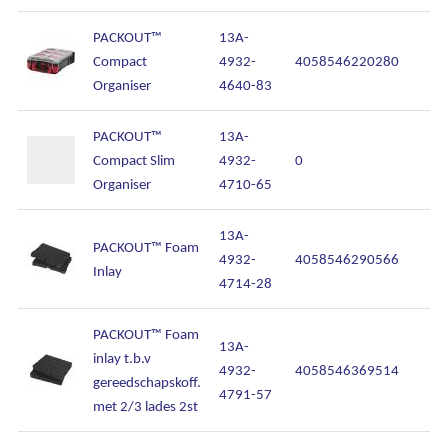
PACKOUT™
13A-
Compact
4932-
4058546220280
Organiser
4640-83
PACKOUT™
13A-
Compact Slim
4932-
0
Organiser
4710-65
13A-
PACKOUT™ Foam
4932-
4058546290566
Inlay
4714-28
PACKOUT™ Foam
13A-
inlay t.b.v
4932-
4058546369514
gereedschapskoff.
4791-57
met 2/3 lades 2st