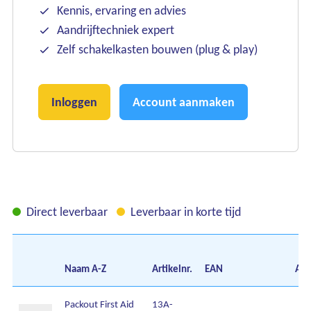
Kennis, ervaring en advies
Aandrijftechniek expert
Zelf schakelkasten bouwen (plug & play)
Inloggen
Account aanmaken
Direct leverbaar
Leverbaar in korte tijd
Naam
A-Z
Artikelnr.
EAN
Aan
Packout First Aid
13A-