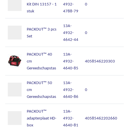
Kit DIN 13157 - 1
4932-
0
stuk
4788-79
13A-
PACKOUT™ 3 pcs
4932-
0
Set
4642-44
PACKOUT™ 40
13A-
cm
4932-
4058546220303
Ons assortiment
Gereedschapstas
4640-85
Onze merken
PACKOUT™ 50
13A-
cm
4932-
0
Onze diensten
Gereedschapstas
4640-86
Over Kalkhuis
PACKOUT™
13A-
adapterplaat HD-
4932-
40585462202660
Contact
box
4640-81