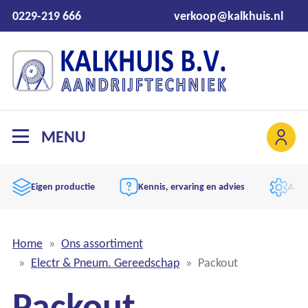
0229-219 666
verkoop@kalkhuis.nl
MENU
Eigen productie
Kennis, ervaring en advies
Aand
Home
Ons assortiment
Electr & Pneum. Gereedschap
Packout
Packout