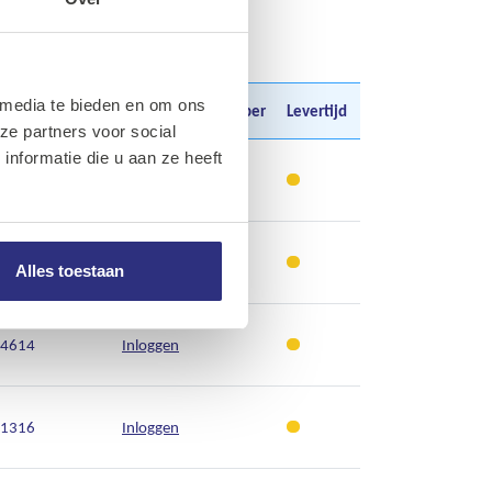
 media te bieden en om ons
Aantal
Prijs
Prijs per
Levertijd
ze partners voor social
nformatie die u aan ze heeft
1279
Inloggen
1262
Inloggen
Alles toestaan
4614
Inloggen
1316
Inloggen