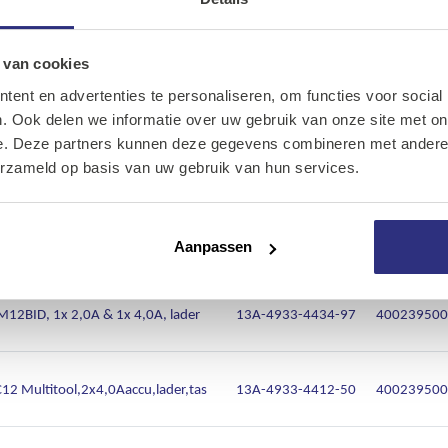
Ons assortiment
d
Onze merken
 van cookies
ent en advertenties te personaliseren, om functies voor social
Artikelnr.
EAN
Onze diensten
. Ook delen we informatie over uw gebruik van onze site met on
e. Deze partners kunnen deze gegevens combineren met andere i
Over Kalkhuis
12BDD, 2 x 4,0A, lader, tas
13A-4933-4412-30
400239500
erzameld op basis van uw gebruik van hun services.
Contact
BID, C12T, 2x 2,0A, snellader
13A-4933-4412-25
400239500
Aanpassen
BID, 1x 2,0A & 1x 4,0A, lader
13A-4933-4434-97
400239500
Multitool,2x4,0Aaccu,lader,tas
13A-4933-4412-50
400239500