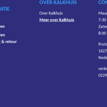
OVER KALKHUIS
CO
ATIE
Over Kalkhuis
Maan
Meer over Kalkhuis
7:30
den
Zate
8:00
den
 & retour
Prot
1627
Nede
verk
0229