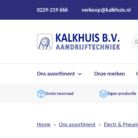
0229-219 666
verkoop@kalkhuis.nl
Ons assortiment
Onze merken
Grote voorraad
Eigen productie
Home
Ons assortiment
Electr & Pneu