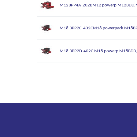
M12BPP4A-202BM12 powerp M12BDD,M12
M18 BPP2C-402CM18 powerpack M18BPD,M
M18 BPP2D-402C M18 powerp M18BDD,M1