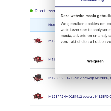
Direct leverbaar
Leverbaar in korte tij
Deze website maakt gebruik
We gebruiken cookies om cont
Naam
A-Z
websiteverkeer te analyseren
media, adverteren en analys
M12 BPP2C-402BM12 powerpack C12HZ, M
verstrekt of die ze hebben v
M12 BPP3A-202BM12 powerp M12BDD, M12
Weigeren
M12BPP2B-421CM12 powerp M12BPD, M12
M12BPP2H-402BM12 powerp M12BPD,C12 