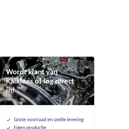
Wordt klant van
Kalkhuis of log direct
in!
Grote voorraad en snelle levering
Eigen productie