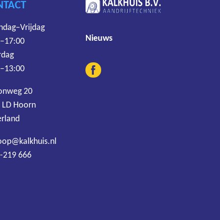
NTACT
dag–Vrijdag
Nieuws
 –17:00
rdag
 –13:00
onweg 20
 LD Hoorn
rland
oop@kalkhuis.nl
-219 666