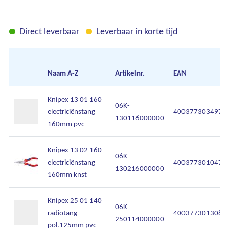
Direct leverbaar
Leverbaar in korte tijd
Naam
A-Z
Artikelnr.
EAN
Knipex 13 01 160
06K-
electriciënstang
4003773034971
130116000000
160mm pvc
Knipex 13 02 160
06K-
electriciënstang
4003773010470
130216000000
160mm knst
Knipex 25 01 140
06K-
radiotang
4003773013082
250114000000
pol.125mm pvc