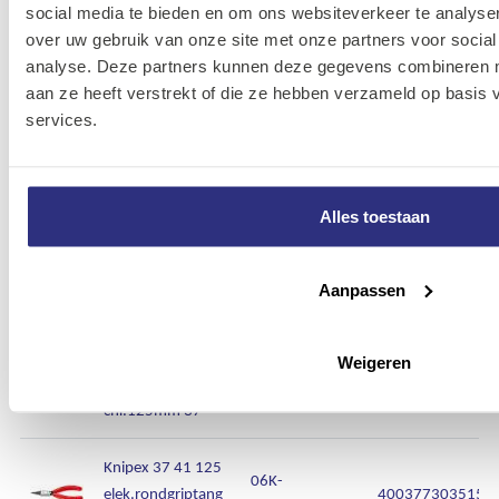
social media te bieden en om ons websiteverkeer te analyse
Knipex 37 13 125
06K-
over uw gebruik van onze site met onze partners voor social
elek.vlakgriptang
4003773043638
371312500000
analyse. Deze partners kunnen deze gegevens combineren me
chr.125mm 37
aan ze heeft verstrekt of die ze hebben verzameld op basis
services.
Knipex 37 23 125
06K-
elek.spitsgriptang
4003773043645
372312500000
chr.125mm 37
Alles toestaan
Knipex 37 31 125
06K-
elek.spitsgriptang
4003773035145
373112500000
Aanpassen
pol.125mm 37
Knipex 37 33 125
Weigeren
06K-
elek.h.rndgriptang
4003773016960
373312500000
chr.125mm 37
Knipex 37 41 125
06K-
elek.rondgriptang
4003773035152