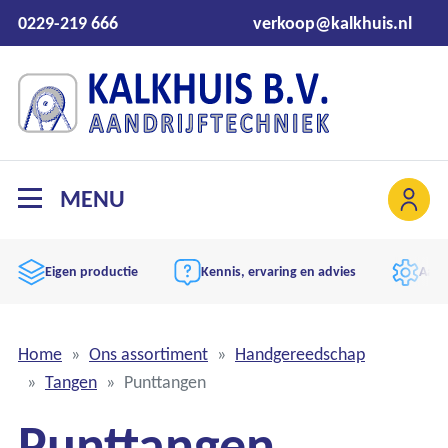
0229-219 666
verkoop@kalkhuis.nl
MENU
Eigen productie
Kennis, ervaring en advies
Aand
Home
Ons assortiment
Handgereedschap
Tangen
Punttangen
Punttangen