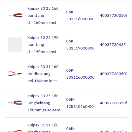
Knipex 30 25 160
06K-
punttang
4003773035060
302516000000
chr.160mm knst
Knipex 30 25 190
06K-
punttang
4003773043515
302519000000
chr.190mm knst
Knipex 30 31 160
06K-
rondbektang
4003773035077
303116000000
pol.160mm knst
Knipex 30 35 160
06K-
Langbektang
4003773035084
128110160-00
160mm geisoleerd
Knipex 31 21 160
06K-
rondbektang
4003773046790