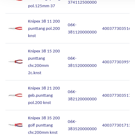
374112500000
pol.125mm 37
Knipex 38 11 200
06K-
punttang pol.200
4003773035169
381120000000
knst
Knipex 38 15 200
punttang
06K-
4003773039594
chr.200mm
381520000000
2c.knst
Knipex 38 21 200
06K-
geb.punttang
4003773035176
382120000000
pol.200 knst
Knipex 38 35 200
06K-
golf punttang
4003773017134
383520000000
chr.200mm knst