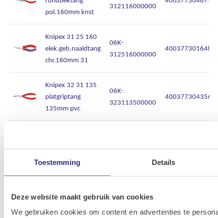
312116000000
pol.160mm knst
Knipex 31 25 160
06K-
elek.geb.naaldtang
4003773016489
312516000000
chr.160mm 31
Knipex 32 31 135
06K-
platgriptang
4003773043560
323113500000
135mm pvc
Knipex 35 62 145
06K-
elek.tang punt
4003773039556
356214500000
145mm 2ckn
Toestemming
Details
Knipex 37 11 125
06K-
elek.griptang
4003773014287
Deze website maakt gebruik van cookies
371112500000
pol.125mm 37
We gebruiken cookies om content en advertenties te persona