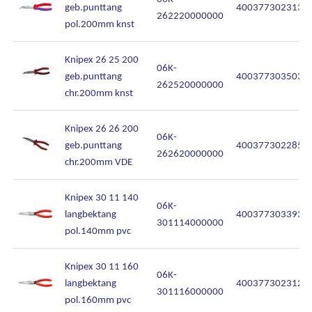
geb.punttang
4003773023135
262220000000
pol.200mm knst
Knipex 26 25 200
06K-
geb.punttang
4003773035039
262520000000
chr.200mm knst
Knipex 26 26 200
06K-
geb.punttang
4003773022855
262620000000
chr.200mm VDE
Ons assortiment
Knipex 30 11 140
06K-
langbektang
4003773033936
Onze merken
301114000000
pol.140mm pvc
Onze diensten
Knipex 30 11 160
06K-
langbektang
4003773023128
Over Kalkhuis
301116000000
pol.160mm pvc