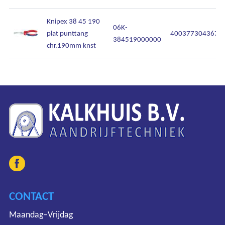
Knipex 38 45 190
06K-
plat punttang
4003773043676
384519000000
chr.190mm knst
CONTACT
Maandag–Vrijdag