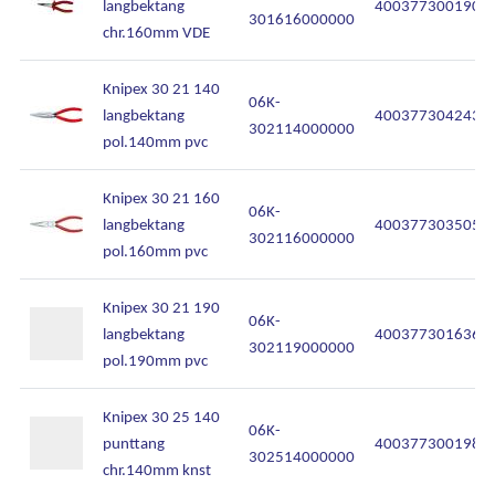
langbektang
4003773001904
301616000000
chr.160mm VDE
Knipex 30 21 140
06K-
langbektang
4003773042433
302114000000
pol.140mm pvc
Knipex 30 21 160
06K-
langbektang
4003773035053
302116000000
pol.160mm pvc
Knipex 30 21 190
06K-
langbektang
4003773016366
302119000000
pol.190mm pvc
Knipex 30 25 140
06K-
punttang
4003773001980
302514000000
chr.140mm knst