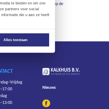
 media te bieden en om ons
en voor professioneel gebruik op de
ze partners voor social
 industrie.
nformatie die u aan ze heeft
Alles toestaan
NTACT
dag–Vrijdag
Nieuws
 –17:00
rdag
 –13:00