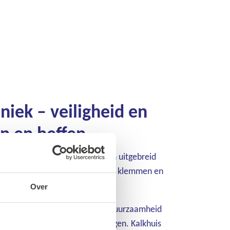
niek – veiligheid en
en en heffen
js- en heftechniek en levert een uitgebreid
s takels, kettingen, hijsbanden, klemmen en
Over
n met maximale veiligheid en duurzaamheid
en aan alle relevante normeringen. Kalkhuis