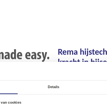
Rema hijstech
kracht in hijs
Rema is gespecialiseerd in hi
programma hijsmiddelen zoal
hijsjukken.
Details
Ons assortiment
De producten zijn ontworpe
Onze merken
 van cookies
in het achterhoofd en voldo