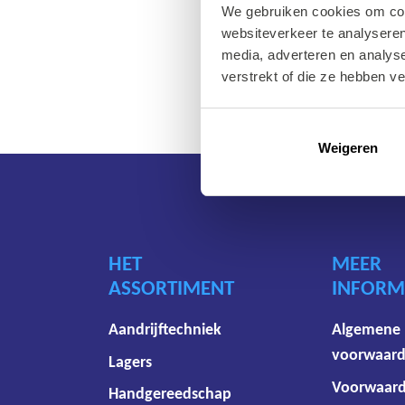
We gebruiken cookies om cont
websiteverkeer te analyseren
media, adverteren en analys
verstrekt of die ze hebben v
Weigeren
HET
MEER
ASSORTIMENT
INFORM
Aandrijftechniek
Algemene
voorwaar
Lagers
Voorwaar
Handgereedschap