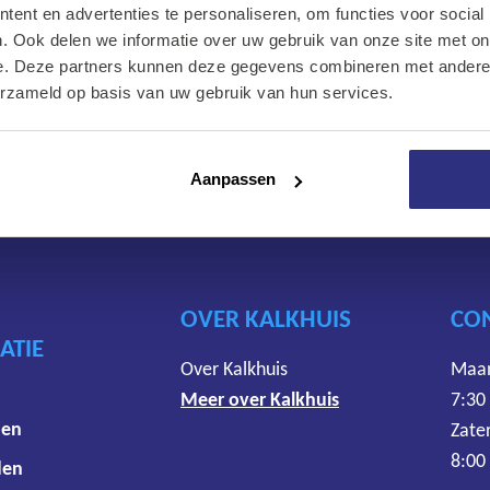
ent en advertenties te personaliseren, om functies voor social
levert diverse Rema product
Onze diensten
. Ook delen we informatie over uw gebruik van onze site met on
bouwplaats, in magazijnen en
e. Deze partners kunnen deze gegevens combineren met andere i
Over Kalkhuis
erzameld op basis van uw gebruik van hun services.
Contact
Aanpassen
OVER KALKHUIS
CO
ATIE
Over Kalkhuis
Maan
Meer over Kalkhuis
7:30
den
Zate
8:00
den