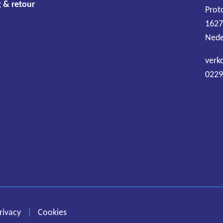
 & retour
Prot
1627
Nede
verk
0229
Algemene voorwaarden
Disclaimer
Privacy
Cookies
rivacy
|
Cookies