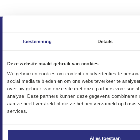
Toestemming
Details
Deze website maakt gebruik van cookies
We gebruiken cookies om content en advertenties te persona
social media te bieden en om ons websiteverkeer te analyse
CONTACT
over uw gebruik van onze site met onze partners voor social
analyse. Deze partners kunnen deze gegevens combineren me
Maandag–Vrijdag
aan ze heeft verstrekt of die ze hebben verzameld op basis
7:30 –17:00
services.
Zaterdag
8:00 –13:00
Protonweg 20
Alles toestaan