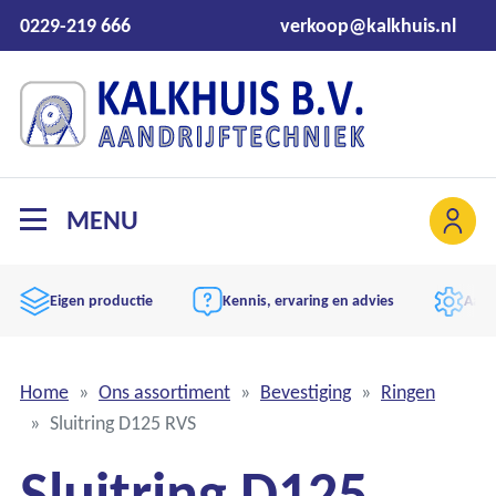
0229-219 666
verkoop@kalkhuis.nl
MENU
Eigen productie
Kennis, ervaring en advies
Aand
Home
Ons assortiment
Bevestiging
Ringen
Sluitring D125 RVS
Sluitring D125