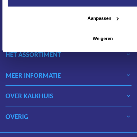
1627 LD Hoorn
Nederland
Aanpassen
verkoop@kalkhuis.nl
0229-219 666
Weigeren
HET ASSORTIMENT
MEER INFORMATIE
OVER KALKHUIS
OVERIG
Algemene voorwaarden
Disclaimer