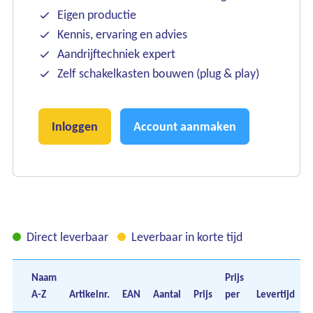
Eigen productie
Onze merken
Kennis, ervaring en advies
Aandrijftechniek expert
Onze diensten
Zelf schakelkasten bouwen (plug & play)
Over Kalkhuis
Inloggen
Account aanmaken
Contact
Direct leverbaar
Leverbaar in korte tijd
Naam
Prijs
A-Z
Artikelnr.
EAN
Aantal
Prijs
per
Levertijd