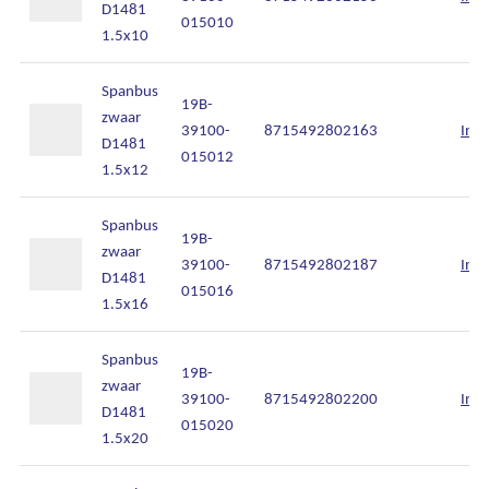
D1481
015010
1.5x10
Spanbus
19B-
zwaar
39100-
8715492802163
Inlo
D1481
015012
1.5x12
Spanbus
19B-
zwaar
39100-
8715492802187
Inlo
D1481
015016
1.5x16
Spanbus
19B-
zwaar
39100-
8715492802200
Inlo
D1481
015020
1.5x20