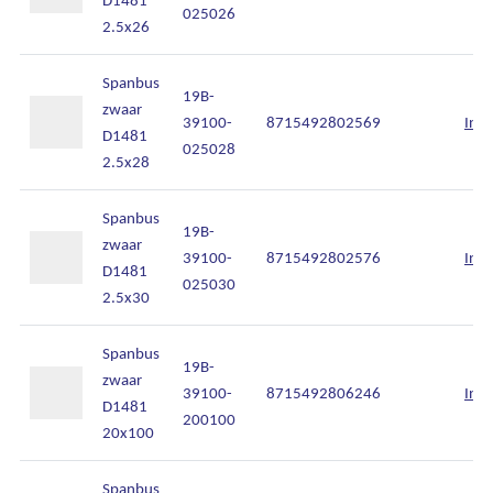
025026
2.5x26
Spanbus
19B-
zwaar
39100-
8715492802569
Inlo
D1481
025028
2.5x28
Spanbus
19B-
zwaar
39100-
8715492802576
Inlo
D1481
025030
2.5x30
Spanbus
19B-
zwaar
39100-
8715492806246
Inlo
Ons assortiment
D1481
200100
20x100
Onze merken
Spanbus