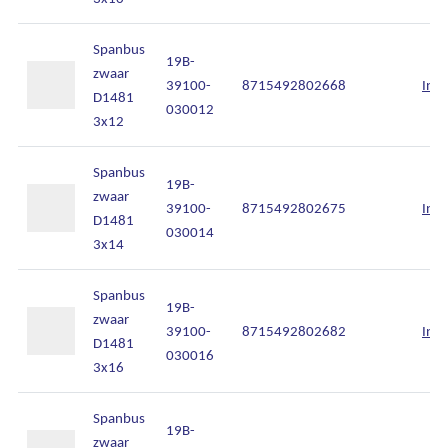
Spanbus
19B-
zwaar
39100-
8715492802668
Inlo
D1481
030012
3x12
Spanbus
19B-
zwaar
39100-
8715492802675
Inlo
D1481
030014
3x14
Spanbus
19B-
zwaar
39100-
8715492802682
Inlo
D1481
030016
3x16
Spanbus
19B-
zwaar