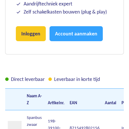
Aandrijftechniek expert
Zelf schakelkasten bouwen (plug & play)
Inloggen
Account aanmaken
Direct leverbaar
Leverbaar in korte tijd
Naam
A-
Z
Artikelnr.
EAN
Aantal
Prij
Spanbus
19B-
zwaar
39100-
8715492802156
Inlo