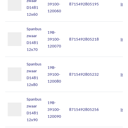
zwaar
39100-
8715492805195
Inlo
D1481
120060
12x60
Spanbus
19B-
zwaar
39100-
8715492805218
Inlo
D1481
120070
12x70
Spanbus
19B-
zwaar
39100-
8715492805232
Inlo
D1481
120080
12x80
Spanbus
19B-
zwaar
39100-
8715492805256
Inlo
D1481
120090
12x90