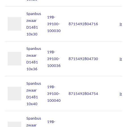
Spanbus
19B-
zwaar
39100-
8715492804716
Inlo
D1481
100030
10x30
Spanbus
19B-
zwaar
39100-
8715492804730
Inlo
D1481
100036
10x36
Spanbus
19B-
zwaar
39100-
8715492804754
Inlo
D1481
100040
10x40
Spanbus
19B-
zwaar