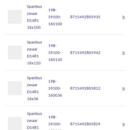
Spanbus
19B-
zwaar
39100-
8715492805935
Inlo
D1481
160100
16x100
Spanbus
19B-
zwaar
39100-
8715492805942
Inlo
D1481
160120
16x120
Spanbus
19B-
zwaar
39100-
8715492805812
Inlo
D1481
160036
16x36
Spanbus
19B-
zwaar
39100-
8715492805829
Inlo
D1481