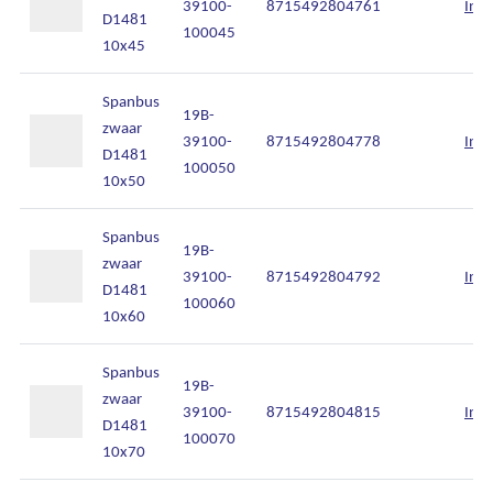
39100-
8715492804761
Inlo
D1481
100045
10x45
Spanbus
19B-
zwaar
39100-
8715492804778
Inlo
D1481
100050
10x50
Spanbus
19B-
zwaar
39100-
8715492804792
Inlo
D1481
100060
10x60
Spanbus
19B-
zwaar
39100-
8715492804815
Inlo
D1481
100070
10x70