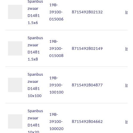
Spanbus
19B-
zwaar
39100-
8715492802132
Inlo
D1481
015006
1.5x6
Spanbus
19B-
zwaar
39100-
8715492802149
Inlo
D1481
015008
1.5x8
Spanbus
19B-
zwaar
39100-
8715492804877
Inlo
D1481
100100
10x100
Spanbus
19B-
zwaar
39100-
8715492804662
Inlo
D1481
100020
10x20