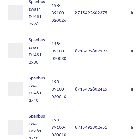
Spanbus
19B-
zwaar
39100-
8715492802378
Inlo
D1481
020026
2x26
Spanbus
19B-
zwaar
39100-
8715492802392
Inlo
D1481
020030
2x30
Spanbus
19B-
zwaar
39100-
8715492802415
Inlo
D1481
020040
2x40
Spanbus
19B-
zwaar
39100-
8715492802651
Inlo
D1481
030010
3x10