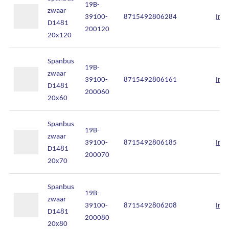
19B-
Onze diensten
zwaar
39100-
8715492806284
Inlo
D1481
200120
Over Kalkhuis
20x120
Contact
Spanbus
19B-
zwaar
39100-
8715492806161
Inlo
D1481
200060
20x60
Spanbus
19B-
zwaar
39100-
8715492806185
Inlo
D1481
200070
20x70
Spanbus
19B-
zwaar
39100-
8715492806208
Inlo
D1481
200080
20x80