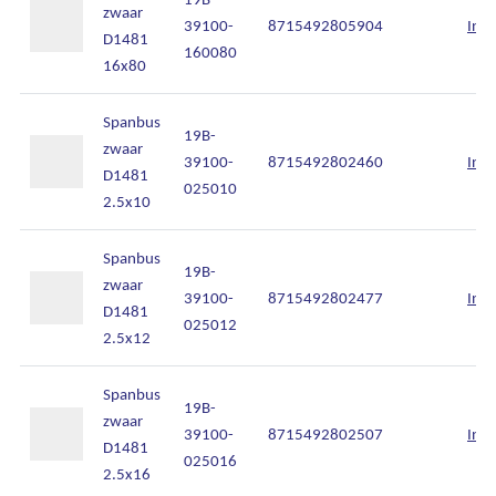
zwaar
39100-
8715492805904
Inlo
D1481
160080
16x80
Spanbus
19B-
zwaar
39100-
8715492802460
Inlo
D1481
025010
2.5x10
Spanbus
19B-
zwaar
39100-
8715492802477
Inlo
D1481
025012
2.5x12
Spanbus
19B-
zwaar
39100-
8715492802507
Inlo
D1481
025016
2.5x16