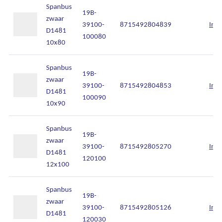
Spanbus
19B-
zwaar
39100-
8715492804839
Inlo
D1481
100080
10x80
Spanbus
19B-
zwaar
39100-
8715492804853
Inlo
D1481
100090
10x90
Spanbus
19B-
zwaar
39100-
8715492805270
Inlo
D1481
120100
12x100
Spanbus
19B-
zwaar
39100-
8715492805126
Inlo
D1481
120030