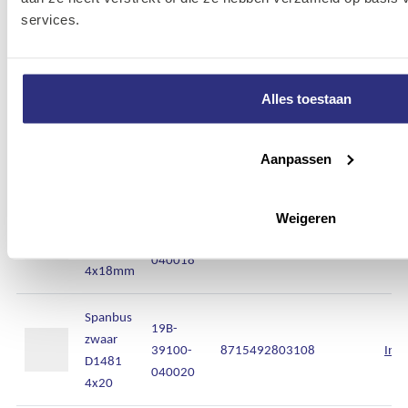
zwaar
39100-
8715492803078
Inlo
services.
D1481
040014
4x14
Spanbus
Alles toestaan
19B-
zwaar
39100-
8715492803085
Inlo
D1481
040016
4x16
Aanpassen
Spanbus
19B-
Weigeren
zwaar
39100-
8715492803092
Inlo
D1481
040018
4x18mm
Spanbus
19B-
zwaar
39100-
8715492803108
Inlo
D1481
040020
4x20