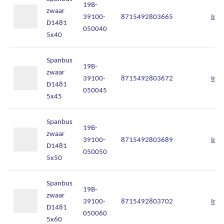
19B-
zwaar
39100-
8715492803665
Inlo
D1481
050040
5x40
Spanbus
19B-
zwaar
39100-
8715492803672
Inlo
D1481
050045
5x45
Spanbus
19B-
zwaar
39100-
8715492803689
Inlo
D1481
050050
5x50
Spanbus
19B-
zwaar
39100-
8715492803702
Inlo
D1481
050060
5x60