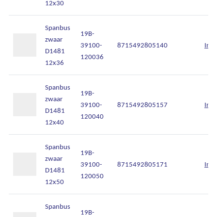
12x30
Spanbus
19B-
zwaar
39100-
8715492805140
Inlo
D1481
120036
12x36
Spanbus
19B-
zwaar
39100-
8715492805157
Inlo
D1481
120040
12x40
Spanbus
19B-
zwaar
39100-
8715492805171
Inlo
D1481
120050
12x50
Spanbus
19B-