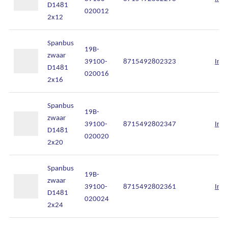
D1481
020012
2x12
Spanbus
19B-
zwaar
39100-
8715492802323
Inlo
D1481
020016
2x16
Spanbus
19B-
zwaar
39100-
8715492802347
Inlo
D1481
020020
2x20
Spanbus
19B-
zwaar
39100-
8715492802361
Inlo
D1481
020024
2x24