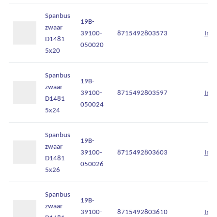
Spanbus
19B-
zwaar
39100-
8715492803573
Inlo
D1481
050020
5x20
Spanbus
19B-
zwaar
39100-
8715492803597
Inlo
D1481
050024
5x24
Spanbus
19B-
zwaar
39100-
8715492803603
Inlo
D1481
050026
5x26
Spanbus
19B-
zwaar
39100-
8715492803610
Inlo