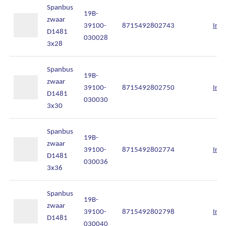
Spanbus
19B-
zwaar
39100-
8715492802743
Inlo
D1481
030028
3x28
Spanbus
19B-
zwaar
39100-
8715492802750
Inlo
D1481
030030
3x30
Spanbus
19B-
zwaar
39100-
8715492802774
Inlo
D1481
030036
3x36
Spanbus
19B-
zwaar
39100-
8715492802798
Inlo
D1481
030040