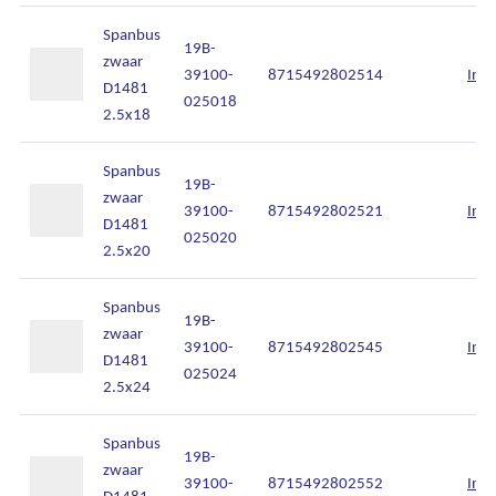
Spanbus
19B-
zwaar
39100-
8715492802514
Inlo
D1481
025018
2.5x18
Spanbus
19B-
zwaar
39100-
8715492802521
Inlo
D1481
025020
2.5x20
Spanbus
19B-
zwaar
39100-
8715492802545
Inlo
D1481
025024
2.5x24
Spanbus
19B-
zwaar
39100-
8715492802552
Inlo
D1481