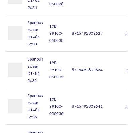
D1481
050028
5x28
Spanbus
19B-
zwaar
39100-
8715492803627
Inlo
D1481
050030
5x30
Spanbus
19B-
zwaar
39100-
8715492803634
Inlo
D1481
050032
5x32
Spanbus
19B-
zwaar
39100-
8715492803641
Inlo
D1481
050036
5x36
Spanbus