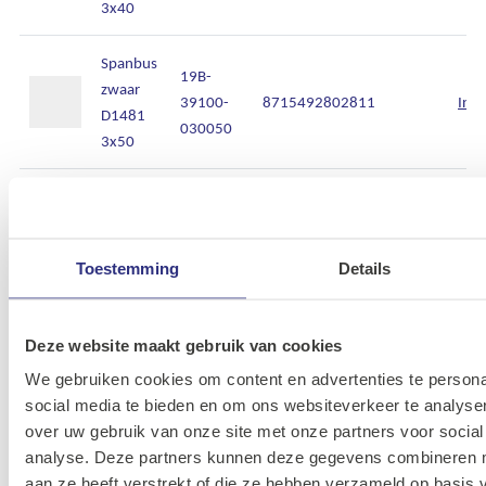
3x40
Spanbus
19B-
zwaar
39100-
8715492802811
Inlo
D1481
030050
3x50
Spanbus
19B-
zwaar
39100-
8715492802866
Inlo
D1481
030060
Toestemming
Details
3x6
Spanbus
19B-
Deze website maakt gebruik van cookies
zwaar
39100-
8715492803054
Inlo
We gebruiken cookies om content en advertenties te persona
D1481
040010
social media te bieden en om ons websiteverkeer te analyse
4x10
over uw gebruik van onze site met onze partners voor social
analyse. Deze partners kunnen deze gegevens combineren me
Spanbus
19B-
aan ze heeft verstrekt of die ze hebben verzameld op basis