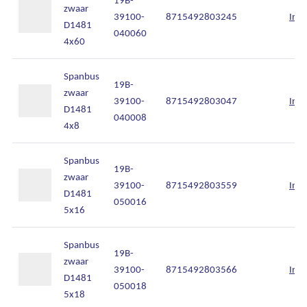
zwaar
39100-
8715492803245
Inlo
D1481
040060
4x60
Spanbus
19B-
zwaar
39100-
8715492803047
Inlo
D1481
040008
4x8
Spanbus
19B-
zwaar
39100-
8715492803559
Inlo
D1481
050016
5x16
Spanbus
19B-
zwaar
39100-
8715492803566
Inlo
D1481
050018
5x18