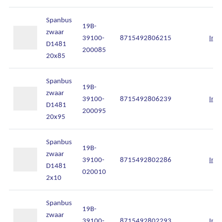
Spanbus
19B-
zwaar
39100-
8715492806215
Inlo
D1481
200085
20x85
Spanbus
19B-
zwaar
39100-
8715492806239
Inlo
D1481
200095
20x95
Spanbus
19B-
zwaar
39100-
8715492802286
Inlo
D1481
020010
2x10
Spanbus
19B-
zwaar
39100-
8715492802293
Inlo