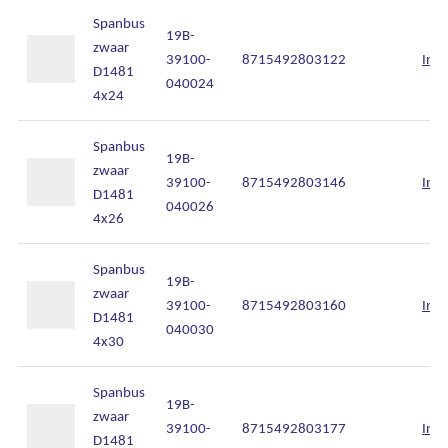
Spanbus
19B-
zwaar
39100-
8715492803122
Inlo
D1481
040024
4x24
Spanbus
19B-
zwaar
39100-
8715492803146
Inlo
D1481
040026
4x26
Spanbus
19B-
zwaar
39100-
8715492803160
Inlo
D1481
040030
4x30
Spanbus
19B-
zwaar
39100-
8715492803177
Inlo
D1481