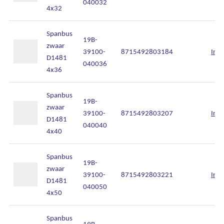
040032
4x32
Spanbus
19B-
zwaar
39100-
8715492803184
Inlo
D1481
040036
4x36
Spanbus
19B-
zwaar
39100-
8715492803207
Inlo
D1481
040040
4x40
Spanbus
19B-
zwaar
39100-
8715492803221
Inlo
D1481
040050
4x50
Spanbus
19B-