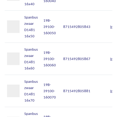
160040
16x40
Spanbus
19B-
zwaar
39100-
8715492805843
Inlo
D1481
160050
16x50
Spanbus
19B-
zwaar
39100-
8715492805867
Inlo
D1481
160060
16x60
Spanbus
19B-
zwaar
39100-
8715492805881
Inlo
D1481
160070
16x70
Spanbus
19B-