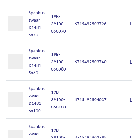
Spanbus
19B-
zwaar
39100-
8715492803726
Inlo
D1481
050070
5x70
Spanbus
19B-
zwaar
39100-
8715492803740
Inlo
D1481
050080
5x80
Algemene voorwaarden
Spanbus
Disclaimer
19B-
zwaar
39100-
8715492804037
Inlo
Privacy
D1481
060100
6x100
Cookies
Spanbus
19B-
zwaar
39100-
8715492803795
Inlo