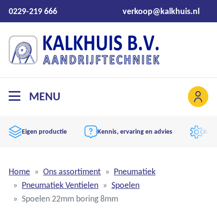
0229-219 666
verkoop@kalkhuis.nl
MENU
Eigen productie
Kennis, ervaring en advies
Aand
Home
Ons assortiment
Pneumatiek
Pneumatiek Ventielen
Spoelen
Spoelen 22mm boring 8mm