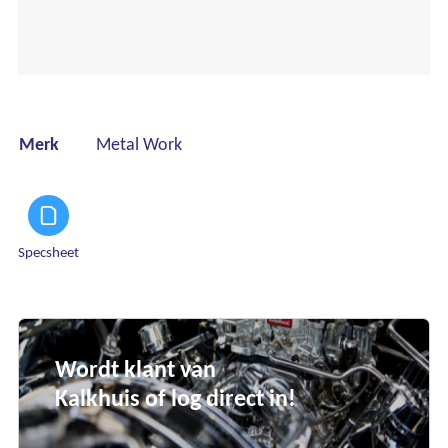
Merk
Metal Work
Specsheet
Wordt klant van
Kalkhuis of log direct in!