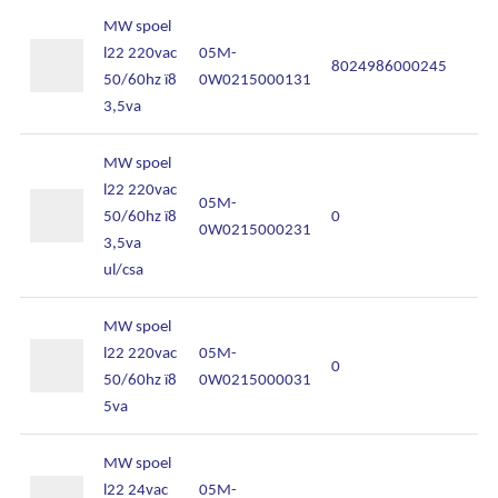
MW spoel
Over Kalkhuis
l22 220vac
05M-
8024986000245
50/60hz ï8
0W0215000131
Contact
3,5va
MW spoel
l22 220vac
05M-
50/60hz ï8
0
0W0215000231
3,5va
ul/csa
MW spoel
l22 220vac
05M-
0
50/60hz ï8
0W0215000031
5va
MW spoel
l22 24vac
05M-