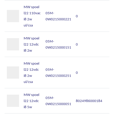
MW spoel
l22 110vac
05M-
0
ï8 2w
0W0215000221
ul/csa
MW spoel
05M-
l22 12vdc
0
0W0215000151
ï8 2w
MW spoel
l22 12vdc
05M-
0
ï8 2w
0W0215000251
ul/csa
Ons assortiment
MW spoel
Onze merken
05M-
l22 12vdc
8024986000184
0W0215000051
ï8 5w
Onze diensten