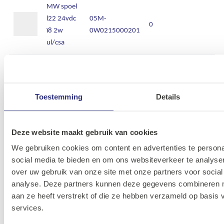
MW spoel
l22 24vdc
05M-
0
ï8 2w
0W0215000201
ul/csa
MW spoel
05M-
l22 24vdc
8024986000139
0W0215000001
ï8 5w
Toestemming
Details
MW spoel
l22 48vac
05M-
Deze website maakt gebruik van cookies
0
50/60hz ï8
0W0215000142
We gebruiken cookies om content en advertenties te persona
3,5va
social media te bieden en om ons websiteverkeer te analyse
over uw gebruik van onze site met onze partners voor social
MW spoel
analyse. Deze partners kunnen deze gegevens combineren me
l22 48vac
05M-
aan ze heeft verstrekt of die ze hebben verzameld op basis
0
50/60hz ï8
0W0215000061
services.
5va