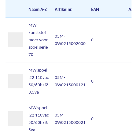
Naam
A-Z
Artikelnr.
EAN
Aant
MW
kunststof
05M-
moer voor
0
0W0215002000
spoel serie
70
MW spoel
l22 110vac
05M-
0
50/60hz ï8
0W0215000121
3,5va
MW spoel
l22 110vac
05M-
0
50/60hz ï8
0W0215000021
5va