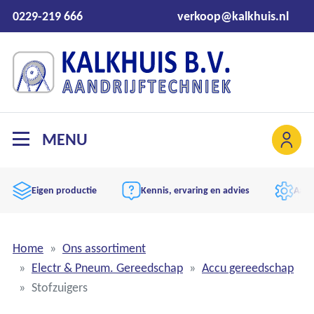
0229-219 666
verkoop@kalkhuis.nl
MENU
Eigen productie
Kennis, ervaring en advies
Aand
Home
Ons assortiment
Electr & Pneum. Gereedschap
Accu gereedschap
Stofzuigers