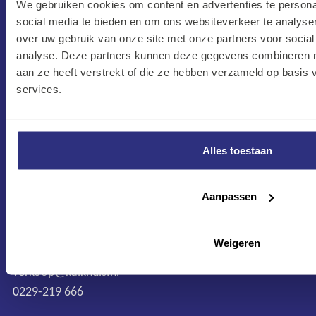
We gebruiken cookies om content en advertenties te persona
social media te bieden en om ons websiteverkeer te analyse
over uw gebruik van onze site met onze partners voor social
analyse. Deze partners kunnen deze gegevens combineren me
aan ze heeft verstrekt of die ze hebben verzameld op basis
CONTACT
services.
Maandag–Vrijdag
7:30 –17:00
Zaterdag
Alles toestaan
8:00 –13:00
Aanpassen
Protonweg 20
1627 LD Hoorn
Nederland
Weigeren
verkoop@kalkhuis.nl
0229-219 666