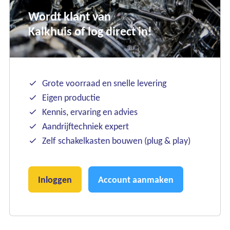
Wordt klant van
Kalkhuis of log direct in!
Ons assortiment
Grote voorraad en snelle levering
Onze merken
Eigen productie
Kennis, ervaring en advies
Onze diensten
Aandrijftechniek expert
Zelf schakelkasten bouwen (plug & play)
Over Kalkhuis
Contact
Inloggen
Account aanmaken