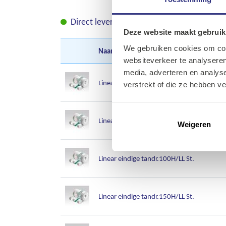
Direct leverbaar
Leverbaar in korte tij
Deze website maakt gebruik
We gebruiken cookies om cont
Naam
A-Z
websiteverkeer te analyseren
media, adverteren en analys
Linear eindige tandr.050H/LL St.
verstrekt of die ze hebben v
Linear eindige tandr.075H/LL St.
Weigeren
Linear eindige tandr.100H/LL St.
Linear eindige tandr.150H/LL St.