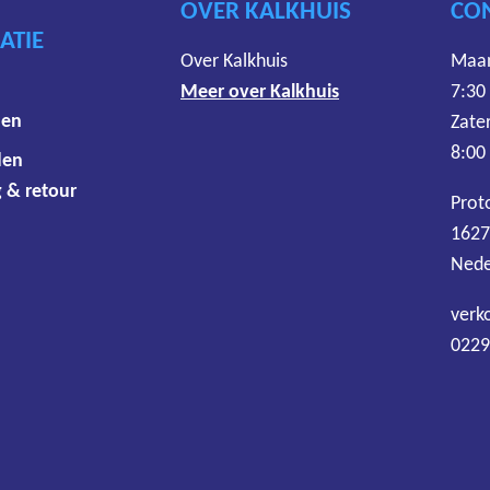
OVER KALKHUIS
CO
ATIE
Over Kalkhuis
Maan
Meer over Kalkhuis
7:30
den
Zate
8:00
den
 & retour
Prot
1627
Nede
verk
0229