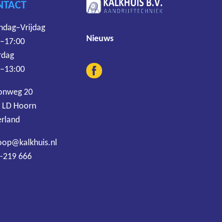
NTACT
dag–Vrijdag
Nieuws
 –17:00
rdag
 –13:00
onweg 20
 LD Hoorn
rland
oop@kalkhuis.nl
-219 666