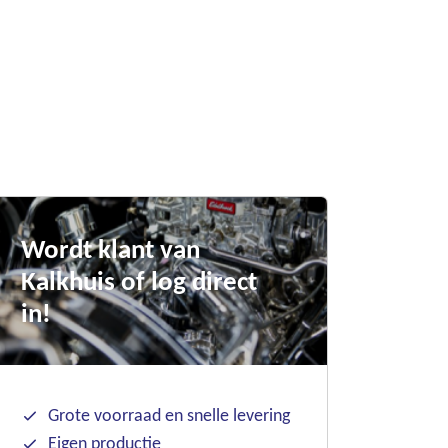
Wordt klant van
Kalkhuis of log direct
in!
Grote voorraad en snelle levering
Eigen productie