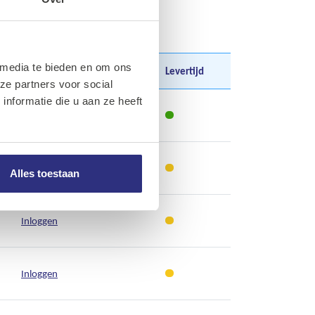
 media te bieden en om ons
Prijs
Prijs per
Levertijd
ze partners voor social
nformatie die u aan ze heeft
Inloggen
Inloggen
Alles toestaan
Inloggen
Inloggen