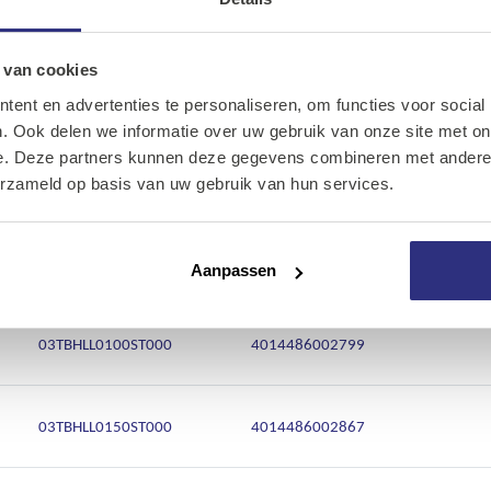
Ons assortiment
d
Onze merken
 van cookies
ent en advertenties te personaliseren, om functies voor social
Artikelnr.
EAN
Aantal
Onze diensten
. Ook delen we informatie over uw gebruik van onze site met on
e. Deze partners kunnen deze gegevens combineren met andere i
Over Kalkhuis
03TBHLL0050ST000
8055516234939
erzameld op basis van uw gebruik van hun services.
Contact
03TBHLL0075ST000
4014486002683
Aanpassen
03TBHLL0100ST000
4014486002799
03TBHLL0150ST000
4014486002867