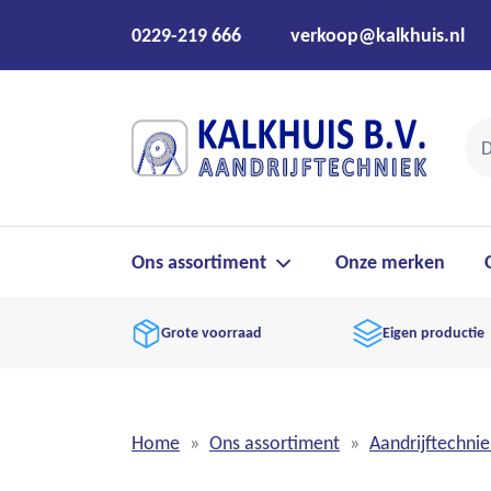
0229-219 666
verkoop@kalkhuis.nl
Ons assortiment
Onze merken
Grote voorraad
Eigen productie
Home
Ons assortiment
Aandrijftechnie