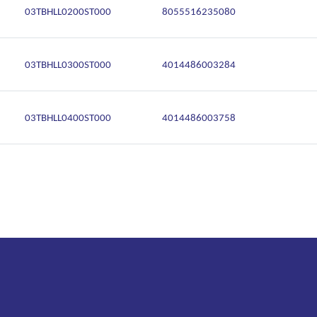
03TBHLL0200ST000
8055516235080
03TBHLL0300ST000
4014486003284
03TBHLL0400ST000
4014486003758