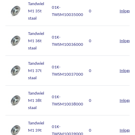
Tandwiel
01K-
M1 35t
0
Inlogge
TWSM10035000
staal
Tandwiel
01K-
M1 36t
0
Inlogge
TWSM10036000
staal
Ons assortiment
Tandwiel
01K-
Onze merken
M1 37t
0
Inlogge
TWSM10037000
staal
Onze diensten
Tandwiel
01K-
Over Kalkhuis
M1 38t
0
Inlogge
TWSM10038000
staal
Contact
Tandwiel
01K-
M1 39t
0
Inlogge
TWSM10039000