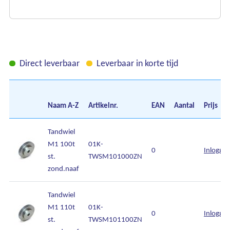
Direct leverbaar
Leverbaar in korte tijd
Naam
A-Z
Artikelnr.
EAN
Aantal
Prijs
Tandwiel
M1 100t
01K-
0
Inlogge
st.
TWSM101000ZN
zond.naaf
Tandwiel
M1 110t
01K-
0
Inlogge
st.
TWSM101100ZN