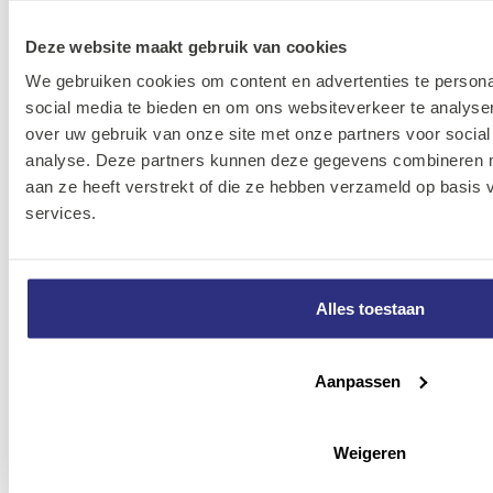
01K-
M1 62t
0
Inlogge
TWSM10062000
Deze website maakt gebruik van cookies
staal
We gebruiken cookies om content en advertenties te persona
Tandwiel
social media te bieden en om ons websiteverkeer te analyse
01K-
M1 63t
0
Inlogge
over uw gebruik van onze site met onze partners voor social
TWSM10063000
staal
analyse. Deze partners kunnen deze gegevens combineren me
aan ze heeft verstrekt of die ze hebben verzameld op basis
services.
Tandwiel
01K-
M1 64t
0
Inlogge
TWSM10064000
staal
Alles toestaan
Tandwiel
01K-
M1 65t
0
Inlogge
TWSM10065000
staal
Aanpassen
Tandwiel
01K-
Weigeren
M1 66t
0
Inlogge
TWSM10066000
staal