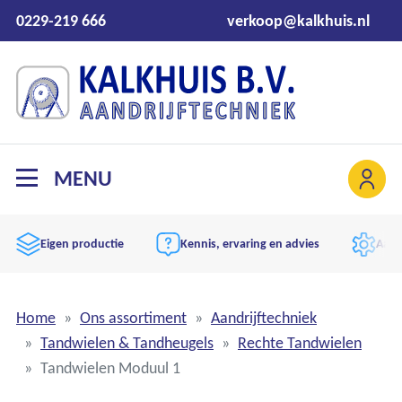
0229-219 666
verkoop@kalkhuis.nl
MENU
Eigen productie
Kennis, ervaring en advies
Aand
Home
Ons assortiment
Aandrijftechniek
Tandwielen & Tandheugels
Rechte Tandwielen
Tandwielen Moduul 1