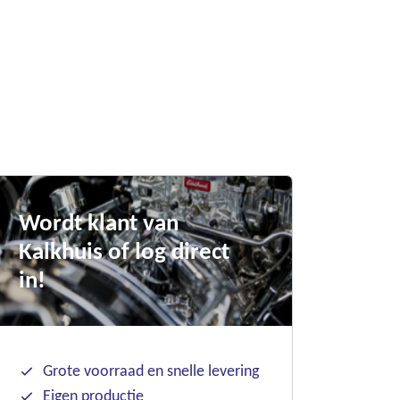
Wordt klant van
Kalkhuis of log direct
in!
Grote voorraad en snelle levering
Eigen productie