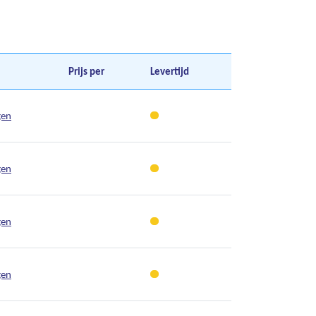
Prijs per
Levertijd
gen
gen
gen
gen