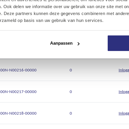
Onze diensten
00N-N00213-00000
0
Inlog
. Ook delen we informatie over uw gebruik van onze site met on
e. Deze partners kunnen deze gegevens combineren met andere i
Over Kalkhuis
erzameld op basis van uw gebruik van hun services.
00N-N00214-00000
0
Inlog
Contact
Aanpassen
00N-N00215-00000
0
Inlog
00N-N00216-00000
0
Inlog
00N-N00217-00000
0
Inlog
00N-N00218-00000
0
Inlog