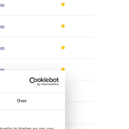
gen
gen
gen
gen
gen
Over
gen
 media te bieden en om ons