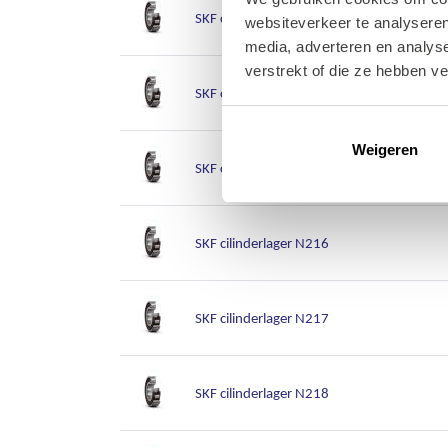
SKF cilinderlager N213
websiteverkeer te analyseren
media, adverteren en analys
verstrekt of die ze hebben v
SKF cilinderlager N214
Weigeren
SKF cilinderlager N215
SKF cilinderlager N216
SKF cilinderlager N217
SKF cilinderlager N218