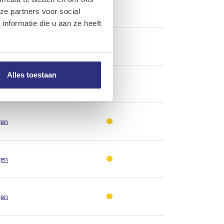
gen
ze partners voor social
nformatie die u aan ze heeft
gen
Alles toestaan
gen
gen
gen
gen