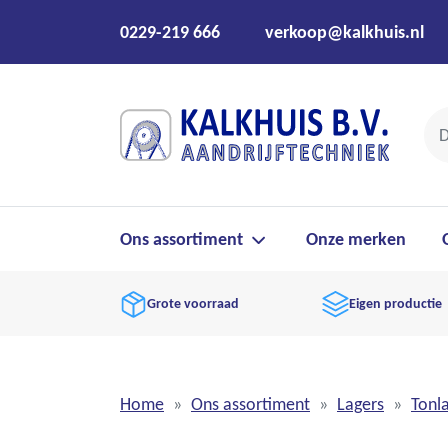
0229-219 666
verkoop@kalkhuis.nl
Ons assortiment
Onze merken
Grote voorraad
Eigen productie
Home
Ons assortiment
Lagers
Tonl