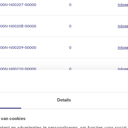
00N-N00207-00000
0
Inlog
00N-N00208-00000
0
Inlog
00N-N00209-00000
0
Inlog
00N-N00210-00000
0
Inlog
00N-N00211-00000
0
Inlog
Details
Ons assortiment
00N-N00212-00000
0
Inlog
Onze merken
 van cookies
ent en advertenties te personaliseren, om functies voor social