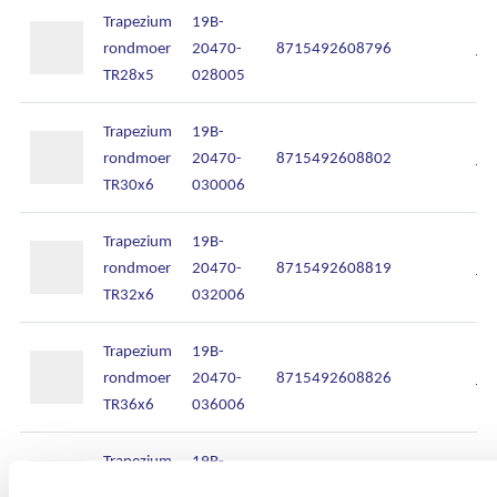
Trapezium
19B-
rondmoer
20470-
8715492608796
In
TR28x5
028005
Trapezium
19B-
rondmoer
20470-
8715492608802
In
TR30x6
030006
Trapezium
19B-
rondmoer
20470-
8715492608819
In
TR32x6
032006
Trapezium
19B-
rondmoer
20470-
8715492608826
In
TR36x6
036006
Trapezium
19B-
rondmoer
20470-
8715492608833
In