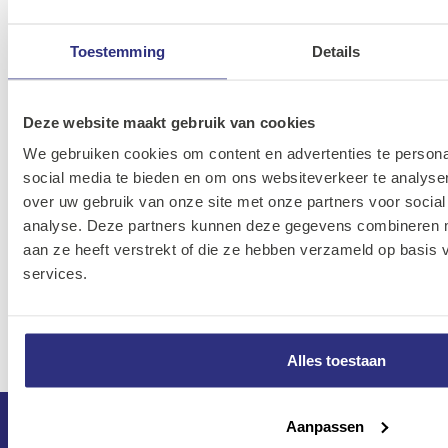
TR40x7
040007
Toestemming
Details
Trapezium
19B-
rondmoer
20470-
8715492608840
In
TR44x7
044007
Deze website maakt gebruik van cookies
We gebruiken cookies om content en advertenties te persona
Trapezium
19B-
social media te bieden en om ons websiteverkeer te analyse
rondmoer
20470-
8715492608857
In
over uw gebruik van onze site met onze partners voor social
TR50x8
050008
analyse. Deze partners kunnen deze gegevens combineren me
aan ze heeft verstrekt of die ze hebben verzameld op basis
Trapezium
19B-
services.
rondmoer
20470-
8715492608871
In
TR60x9
060009
Alles toestaan
Aanpassen