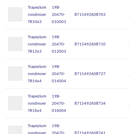
Trapezium
19B-
rondmoer
20470-
8715492608703
In
TR10x3
010003
Trapezium
19B-
rondmoer
20470-
8715492608710
In
TR12x3
012003
Trapezium
19B-
rondmoer
20470-
8715492608727
In
TR14x4
014004
Trapezium
19B-
rondmoer
20470-
8715492608734
In
TR16x4
016004
Ons assortiment
Trapezium
19B-
Onze merken
rondmoer
20470-
8715492608741
In