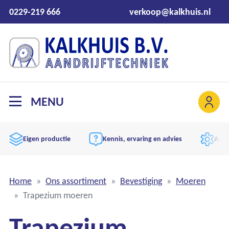
0229-219 666
verkoop@kalkhuis.nl
MENU
Eigen productie
Kennis, ervaring en advies
Aand
Home
Ons assortiment
Bevestiging
Moeren
Trapezium moeren
Trapezium