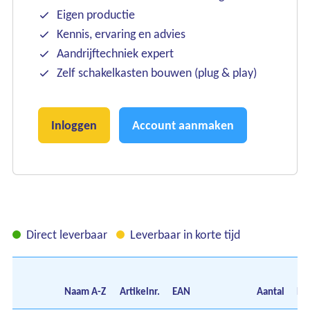
Eigen productie
Kennis, ervaring en advies
Aandrijftechniek expert
Zelf schakelkasten bouwen (plug & play)
Inloggen
Account aanmaken
Direct leverbaar
Leverbaar in korte tijd
Naam
A-Z
Artikelnr.
EAN
Aantal
Pri