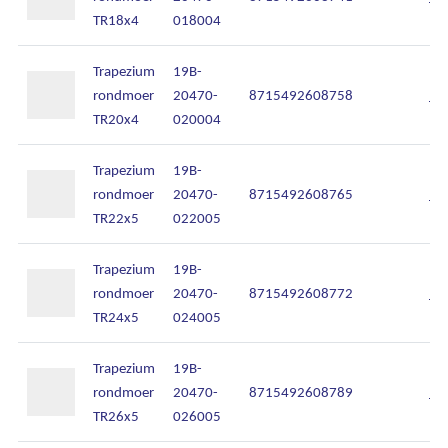
TR18x4
018004
Onze diensten
Trapezium
19B-
Over Kalkhuis
rondmoer
20470-
8715492608758
In
TR20x4
020004
Contact
Trapezium
19B-
rondmoer
20470-
8715492608765
In
TR22x5
022005
Trapezium
19B-
rondmoer
20470-
8715492608772
In
TR24x5
024005
Trapezium
19B-
rondmoer
20470-
8715492608789
In
TR26x5
026005