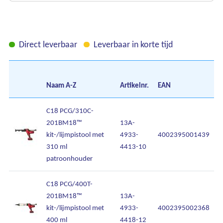
Direct leverbaar
Leverbaar in korte tijd
Naam
A-Z
Artikelnr.
EAN
A
C18 PCG/310C-
201BM18™
13A-
kit-/lijmpistool met
4933-
4002395001439
310 ml
4413-10
patroonhouder
C18 PCG/400T-
201BM18™
13A-
kit-/lijmpistool met
4933-
4002395002368
400 ml
4418-12