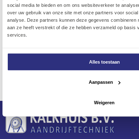
social media te bieden en om ons websiteverkeer te analyse
600 ml
4416-70
over uw gebruik van onze site met onze partners voor social
patroonhouder
analyse. Deze partners kunnen deze gegevens combineren me
aan ze heeft verstrekt of die ze hebben verzameld op basis
13A-
M18 GG-0M18™
services.
4933-
4002395000357
Heavy Duty vetspuit
4404-93
13A-
Alles toestaan
M18 GG-201CM18™
4933-
4002395000340
Heavy Duty vetspuit
4404-90
Aanpassen
Weigeren