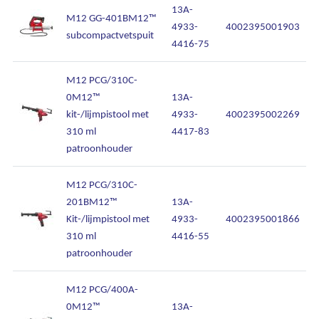
13A-
M12 GG-401BM12™
4933-
4002395001903
subcompactvetspuit
4416-75
M12 PCG/310C-
0M12™
13A-
kit-/lijmpistool met
4933-
4002395002269
310 ml
4417-83
patroonhouder
M12 PCG/310C-
201BM12™
13A-
Kit-/lijmpistool met
4933-
4002395001866
310 ml
4416-55
patroonhouder
M12 PCG/400A-
0M12™
13A-