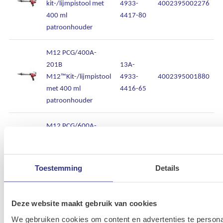
kit-/lijmpistool met
4933-
4002395002276
400 ml
4417-80
patroonhouder
M12 PCG/400A-
201B
13A-
M12™Kit-/lijmpistool
4933-
4002395001880
met 400 ml
4416-65
patroonhouder
M12 PCG/600A-
0M12™
13A-
kit-/lijmpistool met
4933-
4002395002283
600 ml
4417-86
Toestemming
Details
patroonhouder
M12 PCG/600A-
Deze website maakt gebruik van cookies
201BM12™
13A-
We gebruiken cookies om content en advertenties te persona
Kit-/lijmpistool met
4933-
4002395001897