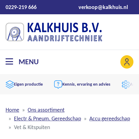
0229-219 666
verkoop@kalkhuis.nl
MENU
Eigen productie
Kennis, ervaring en advies
Aand
Home
Ons assortiment
Electr & Pneum. Gereedschap
Accu gereedschap
Vet & Kitspuiten