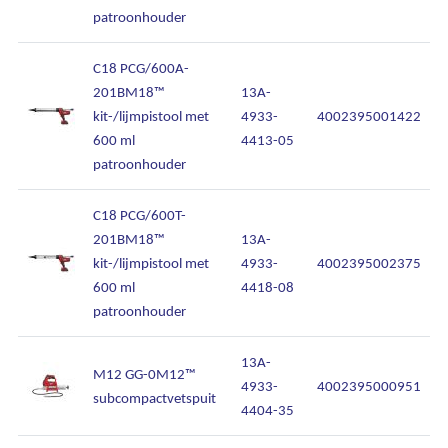
patroonhouder
C18 PCG/600A-
201BM18™
13A-
kit-/lijmpistool met
4933-
4002395001422
Ons assortiment
600 ml
4413-05
patroonhouder
Onze merken
C18 PCG/600T-
Onze diensten
201BM18™
13A-
kit-/lijmpistool met
4933-
4002395002375
Over Kalkhuis
600 ml
4418-08
patroonhouder
Contact
13A-
M12 GG-0M12™
4933-
4002395000951
subcompactvetspuit
4404-35