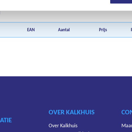
d
EAN
Aantal
Prijs
OVER KALKHUIS
CO
ATIE
Over Kalkhuis
Maan