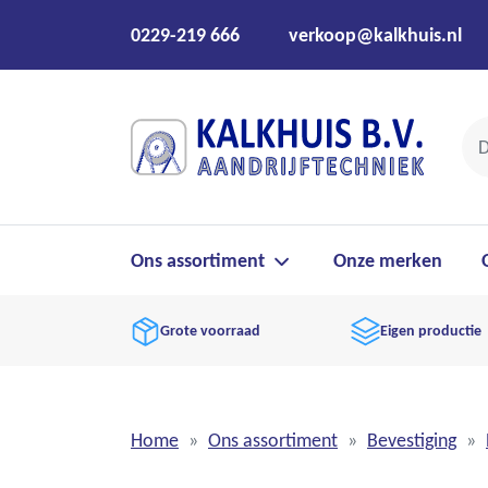
0229-219 666
verkoop@kalkhuis.nl
Ons assortiment
Onze merken
Grote voorraad
Eigen productie
Home
Ons assortiment
Bevestiging