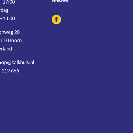
 –17:00
rdag
 –13:00
onweg 20
 LD Hoorn
rland
oop@kalkhuis.nl
-219 666