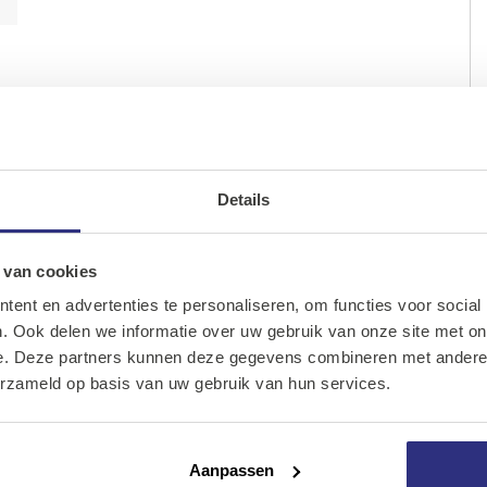
Details
Ons assortiment
Onze merken
 van cookies
ent en advertenties te personaliseren, om functies voor social
Onze diensten
. Ook delen we informatie over uw gebruik van onze site met on
e. Deze partners kunnen deze gegevens combineren met andere i
Over Kalkhuis
erzameld op basis van uw gebruik van hun services.
Contact
Aanpassen