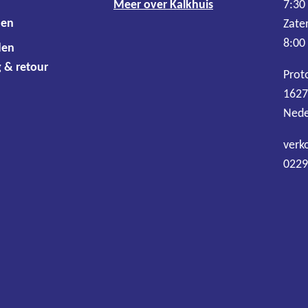
Meer over Kalkhuis
7:30
den
Zate
8:00
den
 & retour
Prot
1627
Nede
verk
0229
Algemene voorwaarden
Disclaimer
Privacy