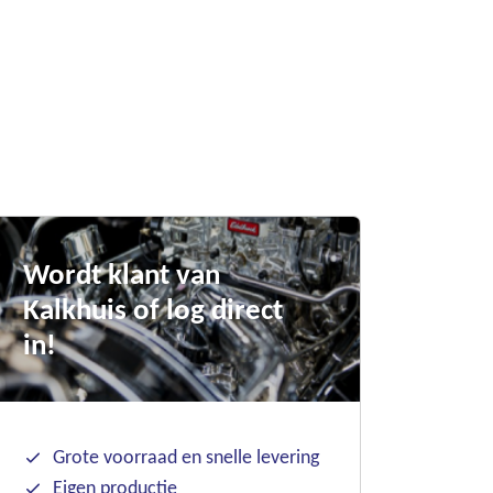
Wordt klant van
Kalkhuis of log direct
in!
Grote voorraad en snelle levering
Eigen productie