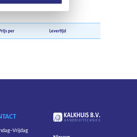
Prijs per
Levertijd
NTACT
dag–Vrijdag
Nieuws