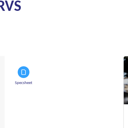
 RVS
Specsheet