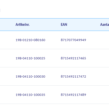
d
Artikelnr.
EAN
Aanta
19B-01210-080160
8717077049949
19B-04110-100025
8715492117465
19B-04110-100030
8715492117472
19B-04110-100035
8715492117489