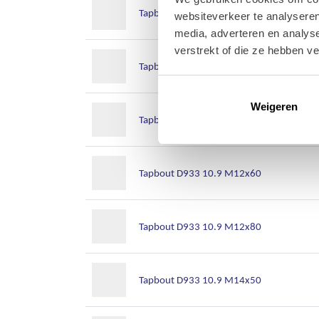
Tapbout D933 10.9 M12x25
websiteverkeer te analyseren
media, adverteren en analys
verstrekt of die ze hebben v
Tapbout D933 10.9 M12x35
Weigeren
Tapbout D933 10.9 M12x50
Tapbout D933 10.9 M12x60
Tapbout D933 10.9 M12x80
Tapbout D933 10.9 M14x50