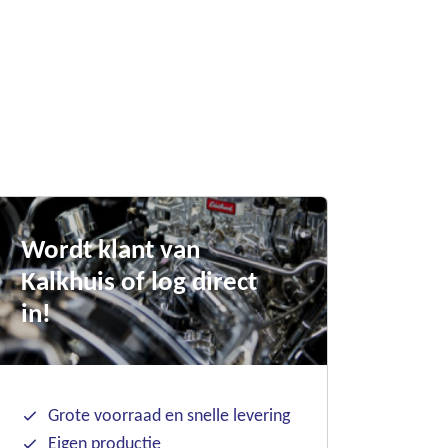
Wordt klant van
Kalkhuis of log direct
in!
Grote voorraad en snelle levering
Eigen productie