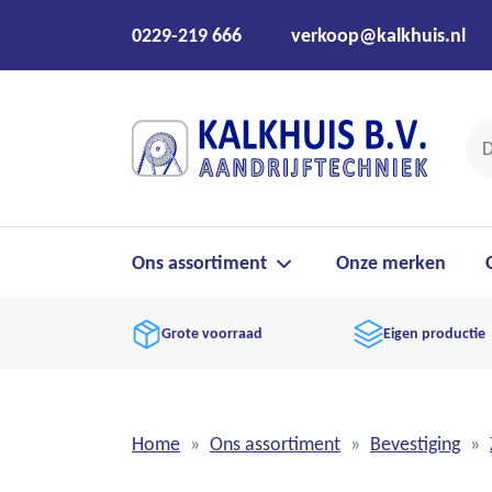
0229-219 666
verkoop@kalkhuis.nl
Ons assortiment
Onze merken
Grote voorraad
Eigen productie
Home
Ons assortiment
Bevestiging