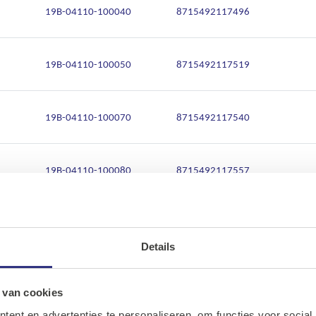
19B-04110-100040
8715492117496
19B-04110-100050
8715492117519
19B-04110-100070
8715492117540
19B-04110-100080
8715492117557
19B-04110-100090
8715492117564
Details
Ons assortiment
19B-04110-120130
0
Onze merken
 van cookies
ent en advertenties te personaliseren, om functies voor social