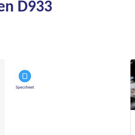
en D933
Specsheet