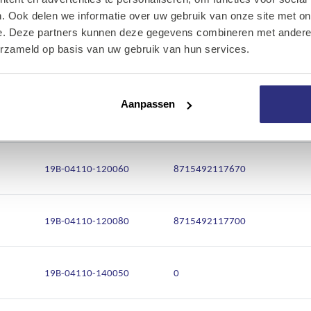
Onze diensten
19B-04110-120025
8715492117601
. Ook delen we informatie over uw gebruik van onze site met on
e. Deze partners kunnen deze gegevens combineren met andere i
Over Kalkhuis
erzameld op basis van uw gebruik van hun services.
19B-04110-120035
0
Contact
Aanpassen
19B-04110-120050
8715492117656
19B-04110-120060
8715492117670
19B-04110-120080
8715492117700
19B-04110-140050
0