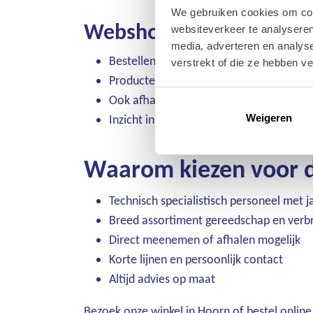
We gebruiken cookies om cont
Webshopvoordelen:
websiteverkeer te analyseren
media, adverteren en analys
Bestellen wanneer het ú uitkomt – 24/7 
verstrekt of die ze hebben v
Producten uit voorraad worden de volg
Ook afhalen in de winkel is mogelijk – k
Inzicht in eerdere bestellingen via uw p
Weigeren
Waarom kiezen voor d
Technisch specialistisch personeel met j
Breed assortiment gereedschap en verbr
Direct meenemen of afhalen mogelijk
Korte lijnen en persoonlijk contact
Altijd advies op maat
Bezoek onze winkel in Hoorn of bestel onlin