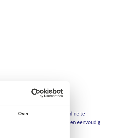
ns assortiment is daar 24/7 online te
Over
 uw werkplaats – u bestelt snel en eenvoudig