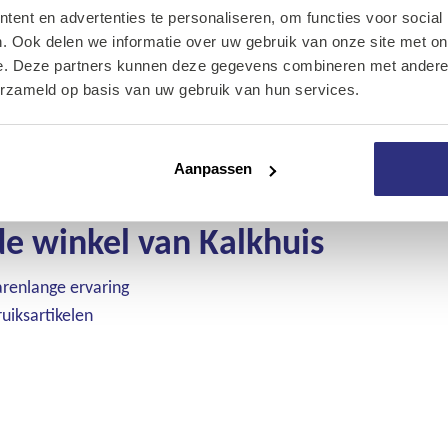
ent en advertenties te personaliseren, om functies voor social
Onze diensten
. Ook delen we informatie over uw gebruik van onze site met on
e. Deze partners kunnen deze gegevens combineren met andere i
Over Kalkhuis
toegankelijk
erzameld op basis van uw gebruik van hun services.
ende werkdag geleverd
Contact
ies wat u het beste uitkomt
ersoonlijke account
Aanpassen
e winkel van Kalkhuis
arenlange ervaring
uiksartikelen
e