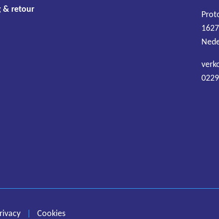
 & retour
Prot
1627
Nede
verk
0229
Algemene voorwaarden
Disclaimer
Privacy
Cookies
rivacy
|
Cookies