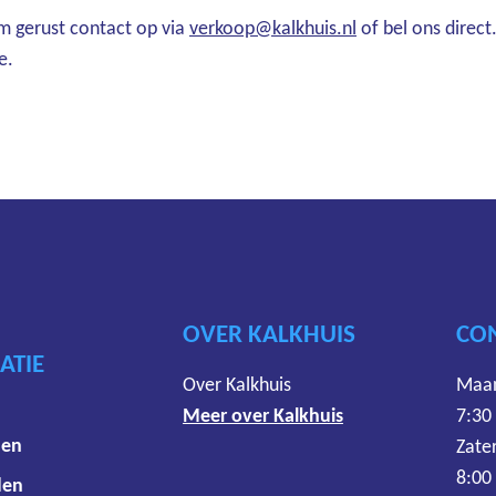
em gerust contact op via
verkoop@kalkhuis.nl
of bel ons direct
e.
OVER KALKHUIS
CO
ATIE
Over Kalkhuis
Maan
Meer over Kalkhuis
7:30
den
Zate
8:00
den