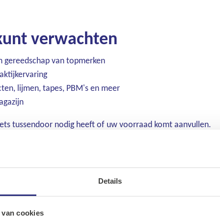
 kunt verwachten
ch gereedschap van topmerken
aktijkervaring
cten, lijmen, tapes, PBM's en meer
agazijn
iets tussendoor nodig heeft of uw voorraad komt aanvullen.
dig via onze webshop
sinds 2025 ook een uitgebreide webshop. Een groot deel van o
Details
Ons assortiment
een incidentele aankoop of om de structurele bevoorrading van
Onze merken
 van cookies