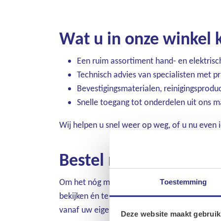
Wat u in onze winkel
Een ruim assortiment hand- en elektris
Technisch advies van specialisten met pr
Bevestigingsmaterialen, reinigingsprodu
Snelle toegang tot onderdelen uit ons m
Wij helpen u snel weer op weg, of u nu even 
Bestel nu ook eenvou
Om het nóg makkelijker te maken, hebben we 
Toestemming
bekijken én te bestellen. Of het nu gaat om 
vanaf uw eigen bureau of mobiel.
Deze website maakt gebruik