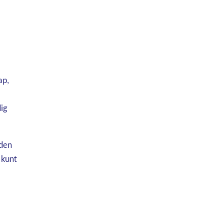
ap,
ig
nden
 kunt