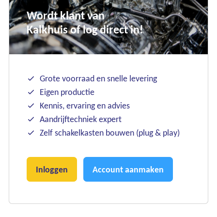
Wordt klant van
Kalkhuis of log direct in!
Grote voorraad en snelle levering
Eigen productie
Ons assortiment
Kennis, ervaring en advies
Onze merken
Aandrijftechniek expert
Zelf schakelkasten bouwen (plug & play)
Onze diensten
Over Kalkhuis
Inloggen
Account aanmaken
Contact