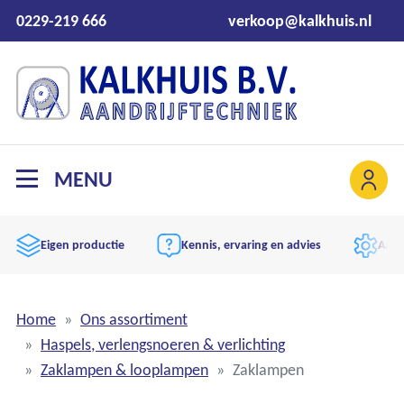
0229-219 666
verkoop@kalkhuis.nl
MENU
Eigen productie
Kennis, ervaring en advies
Aand
Home
Ons assortiment
Haspels, verlengsnoeren & verlichting
Zaklampen & looplampen
Zaklampen