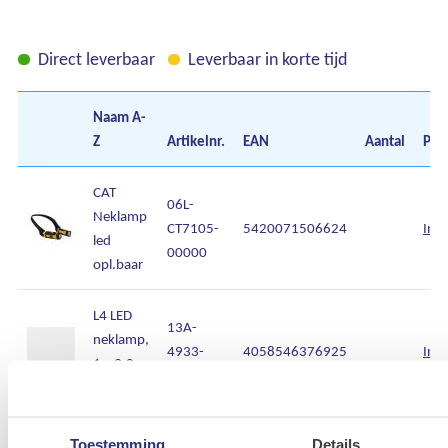
Direct leverbaar
Leverbaar in korte tijd
Naam
A-
Z
Artikelnr.
EAN
Aantal
Prij
CAT
06L-
Neklamp
CT7105-
5420071506624
Inl
led
00000
opl.baar
L4 LED
13A-
neklamp,
4933-
4058546376925
Inl
1 x 3,0
4798-98
Ah
Toestemming
Details