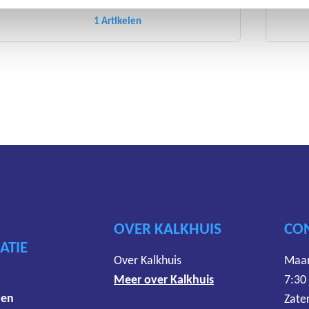
MILWAUKEE
1 Artikelen
OVER KALKHUIS
CO
ATIE
Over Kalkhuis
Maan
Meer over Kalkhuis
7:30
den
Zate