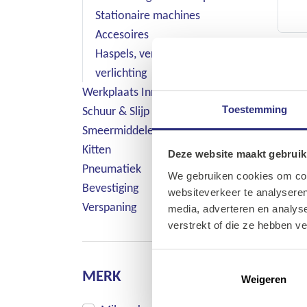
Stationaire machines
Accesoires
Haspels, verlengsnoeren &
verlichting
Werkplaats Inrichting
Toestemming
Schuur & Slijp
Smeermiddelen, Verf , Lijmen &
Kitten
Deze website maakt gebruik
Pneumatiek
We gebruiken cookies om cont
Bevestiging
websiteverkeer te analyseren
Verspaning
media, adverteren en analys
verstrekt of die ze hebben v
MERK
Weigeren