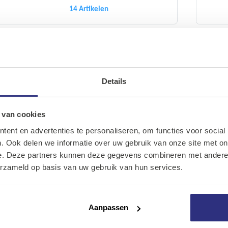
14 Artikelen
Haakse
Slijpers &
Details
Ons assortiment
Sleuvenfrezen
MILWAUKEE
Onze merken
 van cookies
20 Artikelen
ent en advertenties te personaliseren, om functies voor social
Onze diensten
. Ook delen we informatie over uw gebruik van onze site met on
e. Deze partners kunnen deze gegevens combineren met andere i
Over Kalkhuis
Stofzuiger, Nat
erzameld op basis van uw gebruik van hun services.
en
Contact
droogzuigers
Aanpassen
& Afzuiging