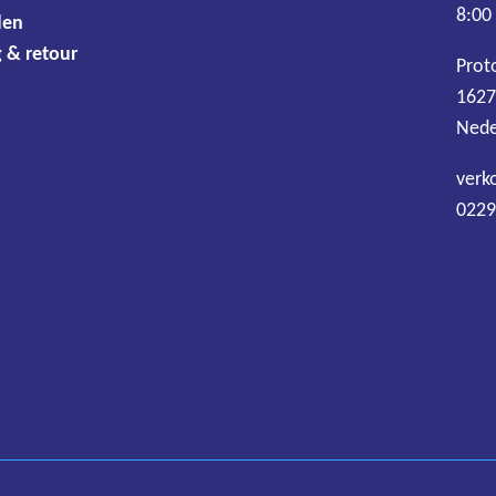
8:00
den
 & retour
Prot
1627
Nede
verk
0229
Algemene voorwaarden
Disclaimer
Privacy
Cookies