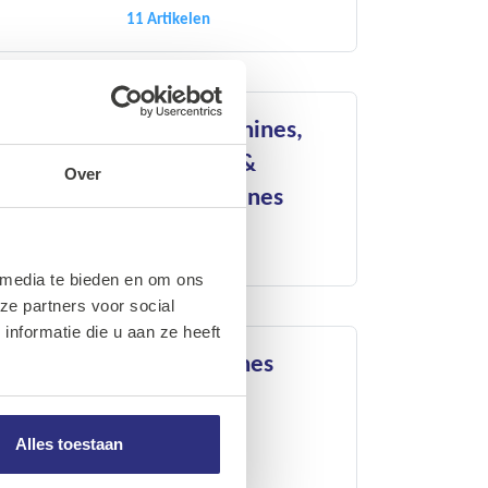
11 Artikelen
Schuurmachines,
Multitools &
Over
Poetsmachines
MILWAUKEE
5 Artikelen
 media te bieden en om ons
ze partners voor social
nformatie die u aan ze heeft
Zaagmachines
MILWAUKEE
10 Artikelen
Alles toestaan