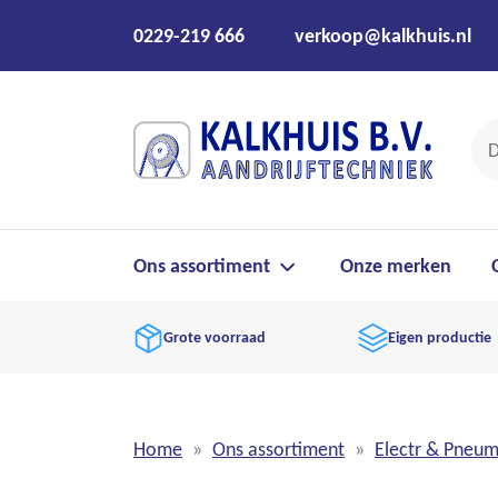
0229-219 666
verkoop@kalkhuis.nl
Ons assortiment
Onze merken
Grote voorraad
Eigen productie
Home
Ons assortiment
Electr & Pneu