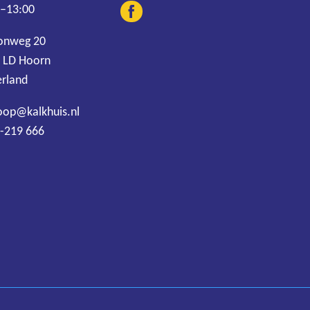
 –13:00
onweg 20
 LD Hoorn
rland
oop@kalkhuis.nl
-219 666