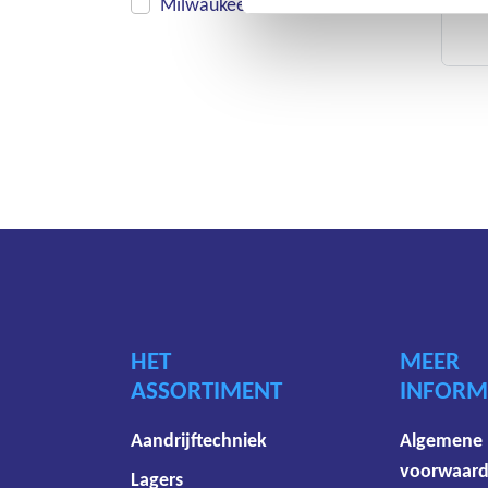
Milwaukee
HET
MEER
ASSORTIMENT
INFORM
Aandrijftechniek
Algemene
voorwaar
Lagers