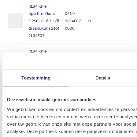
RL34 Knie
opschroefkop.
05M-
OPSCHR. 6 X 1/8
2L34F07-
0
draaib.Kunststof
0000
2L34F07
RL34 Knie
opschroefkop.
05M-
OPSCHR. 8 X 1/8
2L34F09-
0
draaib.Kunststof
0000
Toestemming
Details
2L34F09
RL34 Knie
Deze website maakt gebruik van cookies
opschroefkop.
05M-
We gebruiken cookies om content en advertenties te persona
OPSCHR. 12 X
2L34F16-
0
social media te bieden en om ons websiteverkeer te analyse
3/8
0000
over uw gebruik van onze site met onze partners voor social
draaib.Kunststof
analyse. Deze partners kunnen deze gegevens combineren me
2L34F16