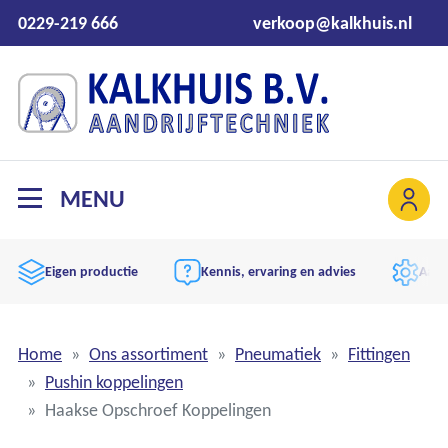
0229-219 666
verkoop@kalkhuis.nl
MENU
Eigen productie
Kennis, ervaring en advies
Aand
Home
Ons assortiment
Pneumatiek
Fittingen
Pushin koppelingen
Haakse Opschroef Koppelingen