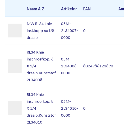
Naam
A-Z
Artikelnr.
EAN
Aanta
MW RL34 knie
05M-
inst.kopp 6x1/8
2L34007-
0
draaib
0000
RL34 Knie
inschroefkop. 6
05M-
Ons assortiment
X 1/4
2L34008-
8024986123890
draaib.Kunststof
0000
Onze merken
2L34008
Onze diensten
RL34 Knie
inschroefkop. 8
05M-
Over Kalkhuis
X 1/4
2L34010-
0
draaib.Kunststof
0000
Contact
2L34010