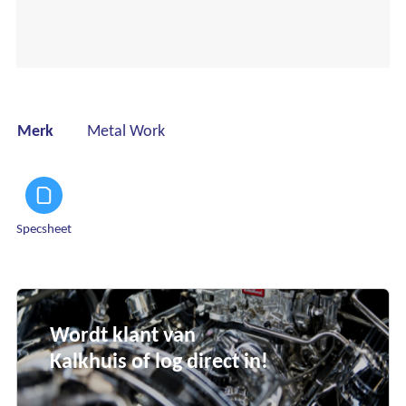
Merk
Metal Work
Specsheet
Wordt klant van
Kalkhuis of log direct in!